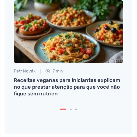
Petr Novák
7 min
Tomáš
ueijo
Receitas veganas para iniciantes explicam
Crie 
no que prestar atenção para que você não
dicas
fique sem nutrien