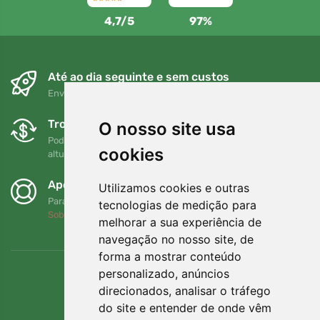
4,7/5
97%
Até ao dia seguinte e sem custos
Envio gratuito para encomendas superiores a 80 EUR
Trocas e devoluções gratuitas
O nosso site usa
Pode devolver ou trocar a sua encomenda em qualquer
cookies
altura no prazo de 90 dias
Apoiamos a Trees.org
Utilizamos cookies e outras
Para cada encomenda plantamos uma árvore! Leia mais
tecnologias de medição para
Sobre nós
.
melhorar a sua experiência de
navegação no nosso site, de
forma a mostrar conteúdo
personalizado, anúncios
direcionados, analisar o tráfego
do site e entender de onde vêm