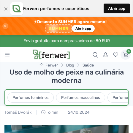
×
Ferwer: perfumes e cosméticos
Abrir app
⚡
Desconto SUMMER agora mesmo!
×
SUMMER
Abrir app
Envio gratuito para compras acima de 80 EUR
0
Ferwer
Blog
Saúde
Uso de molho de peixe na culinária
moderna
Perfumes femininos
Perfumes masculinos
Perfumes u
Tomáš Dvořák
6 min
24.10.2024