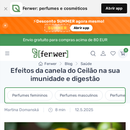
×
Ferwer: perfumes e cosméticos
Abrir app
⚡
Desconto SUMMER agora mesmo!
×
SUMMER
Abrir app
Envio gratuito para compras acima de 80 EUR
0
Ferwer
Blog
Saúde
Efeitos da canela do Ceilão na sua
imunidade e digestão
Perfumes femininos
Perfumes masculinos
Perfumes u
Martina Domanská
8 min
12.5.2025