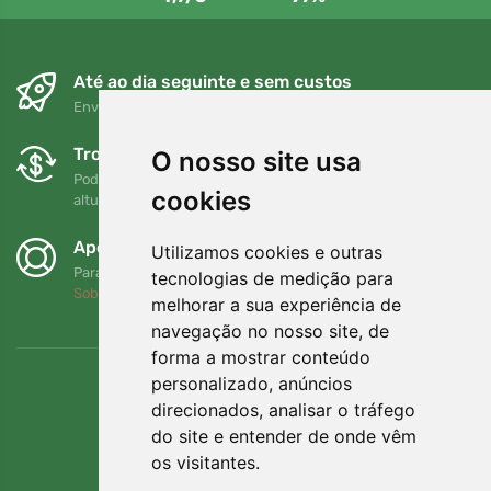
Até ao dia seguinte e sem custos
Envio gratuito para encomendas superiores a 80 EUR
Trocas e devoluções gratuitas
O nosso site usa
Pode devolver ou trocar a sua encomenda em qualquer
cookies
altura no prazo de 90 dias
Apoiamos a Trees.org
Utilizamos cookies e outras
Para cada encomenda plantamos uma árvore! Leia mais
tecnologias de medição para
Sobre nós
.
melhorar a sua experiência de
navegação no nosso site, de
forma a mostrar conteúdo
personalizado, anúncios
direcionados, analisar o tráfego
do site e entender de onde vêm
os visitantes.