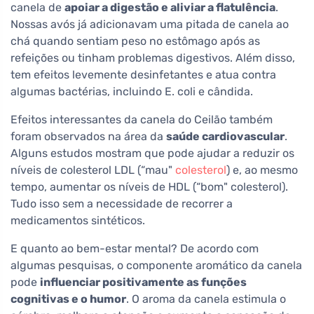
canela de
apoiar a digestão e aliviar a flatulência
.
Nossas avós já adicionavam uma pitada de canela ao
chá quando sentiam peso no estômago após as
refeições ou tinham problemas digestivos. Além disso,
tem efeitos levemente desinfetantes e atua contra
algumas bactérias, incluindo E. coli e cândida.
Efeitos interessantes da canela do Ceilão também
foram observados na área da
saúde cardiovascular
.
Alguns estudos mostram que pode ajudar a reduzir os
níveis de colesterol LDL (“mau"
colesterol
) e, ao mesmo
tempo, aumentar os níveis de HDL (“bom" colesterol).
Tudo isso sem a necessidade de recorrer a
medicamentos sintéticos.
E quanto ao bem-estar mental? De acordo com
algumas pesquisas, o componente aromático da canela
pode
influenciar positivamente as funções
cognitivas e o humor
. O aroma da canela estimula o