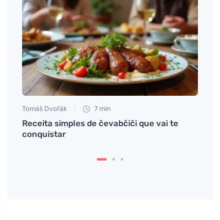
Tomáš Dvořák
7 min
Tomáš
ia ao
Receita simples de čevabčiči que vai te
Descu
conquistar
segre