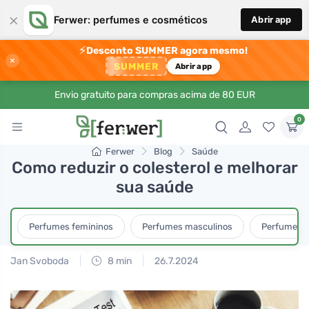
×
Ferwer: perfumes e cosméticos
Abrir app
⚡
Desconto SUMMER agora mesmo!
×
SUMMER
Abrir app
Envio gratuito para compras acima de 80 EUR
0
Ferwer
Blog
Saúde
Como reduzir o colesterol e melhorar
sua saúde
Perfumes femininos
Perfumes masculinos
Perfumes u
Jan Svoboda
8 min
26.7.2024