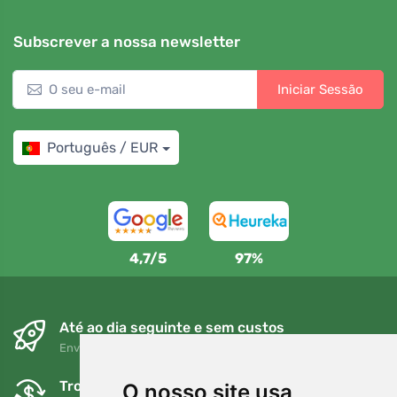
Subscrever a nossa newsletter
Iniciar Sessão
Português / EUR
4,7/5
97%
Até ao dia seguinte e sem custos
Envio gratuito para encomendas superiores a 80 EUR
Trocas e devoluções gratuitas
O nosso site usa