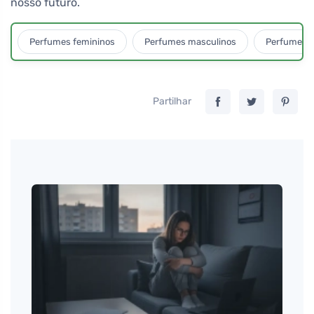
nosso futuro.
Perfumes femininos
Perfumes masculinos
Perfumes u
Partilhar