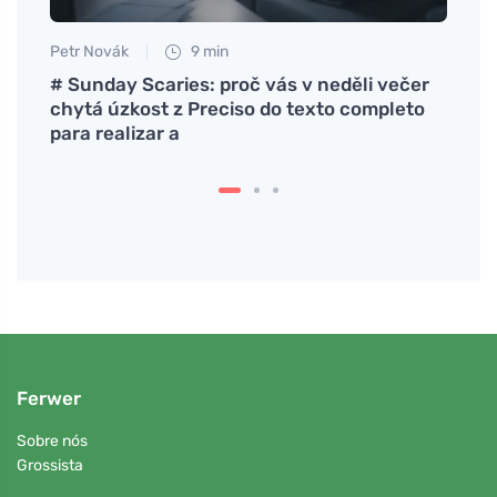
Petr Novák
9 min
Petr N
dados
# Sunday Scaries: proč vás v neděli večer
# Chi
chytá úzkost z Preciso do texto completo
náma
para realizar a
Ferwer
Sobre nós
Grossista