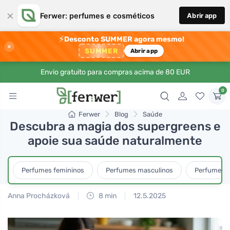
×
Ferwer: perfumes e cosméticos
Abrir app
⚡
Desconto SUMMER agora mesmo!
×
SUMMER
Abrir app
Envio gratuito para compras acima de 80 EUR
0
Ferwer
Blog
Saúde
Descubra a magia dos supergreens e
apoie sua saúde naturalmente
Perfumes femininos
Perfumes masculinos
Perfumes u
Anna Procházková
8 min
12.5.2025