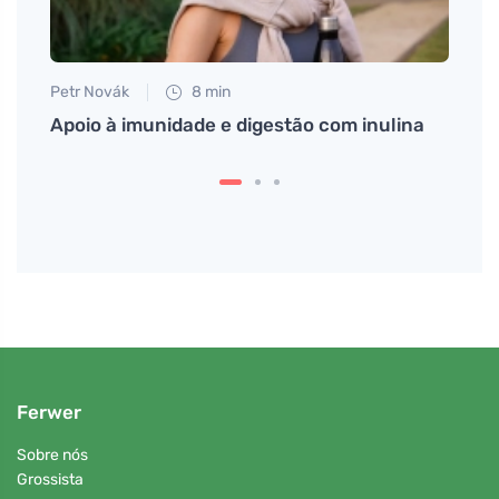
Petr Novák
8 min
Eva No
Apoio à imunidade e digestão com inulina
Como 
dável
aprov
Ferwer
Sobre nós
Grossista