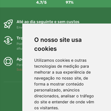
4,7/5
97%
Até ao dia seguinte e sem custos
Envio gratuito para encomendas superiores a 80 EUR
Trocas e devoluções gratuitas
O nosso site usa
Pode devolver ou trocar a sua encomenda em qualquer
cookies
altura no prazo de 90 dias
Apoiamos a Trees.org
Utilizamos cookies e outras
Para cada encomenda plantamos uma árvore! Leia mais
tecnologias de medição para
Sobre nós
.
melhorar a sua experiência de
navegação no nosso site, de
forma a mostrar conteúdo
personalizado, anúncios
direcionados, analisar o tráfego
do site e entender de onde vêm
os visitantes.