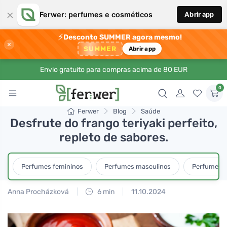
×
Ferwer: perfumes e cosméticos
Abrir app
⚡
Desconto SUMMER agora mesmo!
×
SUMMER
Abrir app
Envio gratuito para compras acima de 80 EUR
0
Ferwer
Blog
Saúde
Desfrute do frango teriyaki perfeito,
repleto de sabores.
Perfumes femininos
Perfumes masculinos
Perfumes u
Anna Procházková
6 min
11.10.2024