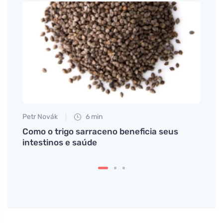
Petr Novák
6 min
Petr N
nerar
Como o trigo sarraceno beneficia seus
Por q
intestinos e saúde
super