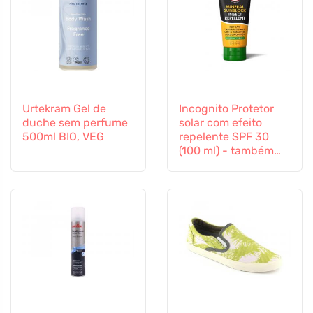
Urtekram Gel de
Incognito Protetor
duche sem perfume
solar com efeito
500ml BIO, VEG
repelente SPF 30
(100 ml) - também
adequado para
crianças a partir dos
6 meses