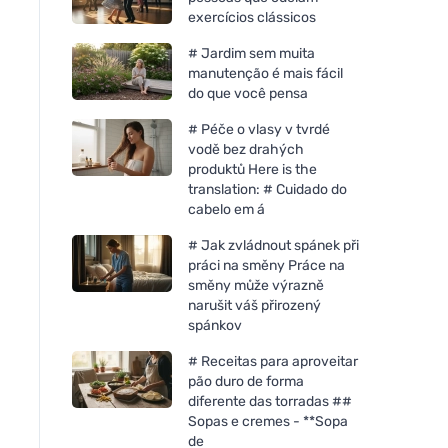
exercícios clássicos
# Jardim sem muita
manutenção é mais fácil
do que você pensa
# Péče o vlasy v tvrdé
vodě bez drahých
produktů Here is the
translation: # Cuidado do
cabelo em á
# Jak zvládnout spánek při
práci na směny Práce na
směny může výrazně
narušit váš přirozený
spánkov
# Receitas para aproveitar
pão duro de forma
diferente das torradas ##
Sopas e cremes - **Sopa
de