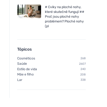
# Cviky na ploché nohy,
které skutečně fungují ##
Proč jsou ploché nohy
problémem? Ploché nohy
Tierra Verde Sabão de mãos
(pl
de azeitona (100 g) - sem
óleo de palma
Tópicos
Cosméticos
268
Saúde
2607
Estilo de vida
240
Mãe e filho
208
Lar
338