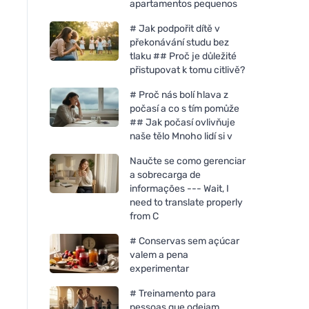
apartamentos pequenos
# Jak podpořit dítě v
překonávání studu bez
tlaku ## Proč je důležité
přistupovat k tomu citlivě?
# Proč nás bolí hlava z
počasí a co s tím pomůže
## Jak počasí ovlivňuje
naše tělo Mnoho lidí si v
Naučte se como gerenciar
a sobrecarga de
informações --- Wait, I
need to translate properly
from C
# Conservas sem açúcar
valem a pena
experimentar
# Treinamento para
pessoas que odeiam