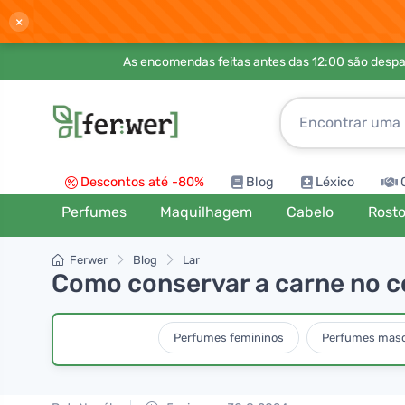
×
As encomendas feitas antes das 12:00 são desp
Descontos até -80%
Blog
Léxico
Perfumes
Maquilhagem
Cabelo
Rost
Ferwer
Blog
Lar
Como conservar a carne no c
Perfumes femininos
Perfumes masc