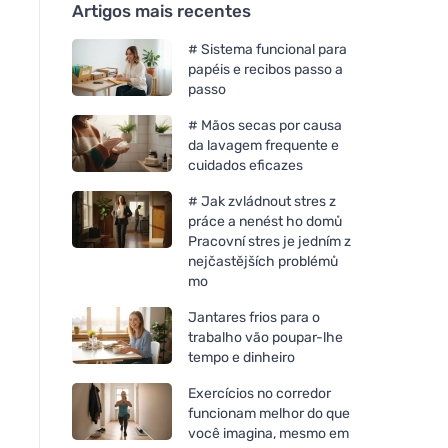
Artigos mais recentes
# Sistema funcional para
papéis e recibos passo a
passo
# Mãos secas por causa
da lavagem frequente e
cuidados eficazes
# Jak zvládnout stres z
práce a nenést ho domů
Pracovní stres je jedním z
nejčastějších problémů
mo
Jantares frios para o
trabalho vão poupar-lhe
tempo e dinheiro
Exercícios no corredor
funcionam melhor do que
você imagina, mesmo em