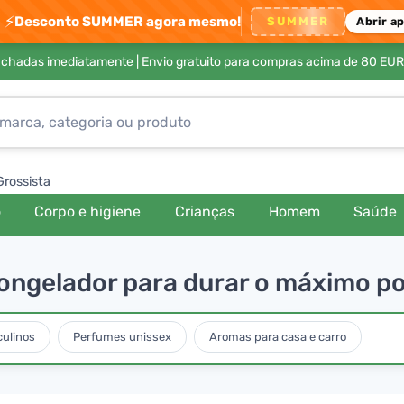
⚡
Desconto SUMMER agora mesmo!
SUMMER
Abrir a
achadas imediatamente |
Envio gratuito para compras acima de 80 EUR
Grossista
o
Corpo e higiene
Crianças
Homem
Saúde
ongelador para durar o máximo po
ulinos
Perfumes unissex
Aromas para casa e carro