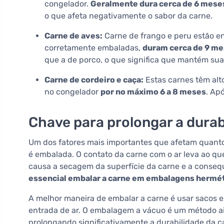
congelador.
Geralmente dura cerca de 6 mese
o que afeta negativamente o sabor da carne.
Carne de aves:
Carne de frango e peru estão en
corretamente embaladas,
duram cerca de 9 me
que a de porco, o que significa que mantém su
Carne de cordeiro e caça:
Estas carnes têm alt
no congelador
por no máximo 6 a 8 meses
. Ap
Chave para prolongar a durab
Um dos fatores mais importantes que afetam quanto
é embalada. O contato da carne com o ar leva ao q
causa a secagem da superfície da carne e a conseque
essencial embalar a carne em embalagens hermé
A melhor maneira de embalar a carne é usar sacos e
entrada de ar. O embalagem a vácuo é um método ai
prolongando significativamente a durabilidade da c