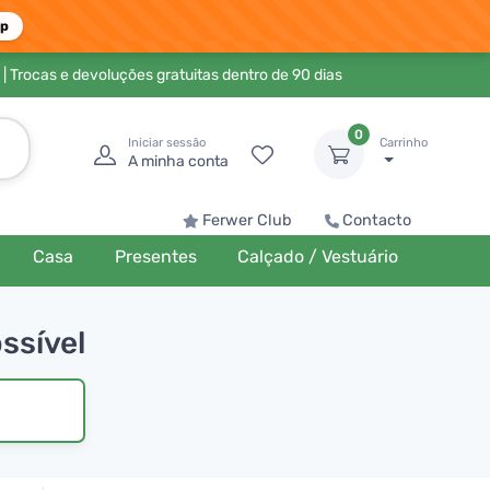
pp
| Trocas e devoluções gratuitas dentro de 90 dias
0
Iniciar sessão
Carrinho
A minha conta
Ferwer Club
Contacto
Casa
Presentes
Calçado / Vestuário
ssível