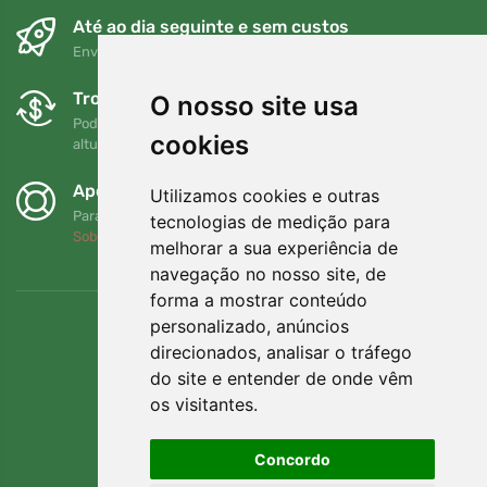
Até ao dia seguinte e sem custos
Envio gratuito para encomendas superiores a 80 EUR
Trocas e devoluções gratuitas
O nosso site usa
Pode devolver ou trocar a sua encomenda em qualquer
cookies
altura no prazo de 90 dias
Apoiamos a Trees.org
Utilizamos cookies e outras
Para cada encomenda plantamos uma árvore! Leia mais
tecnologias de medição para
Sobre nós
.
melhorar a sua experiência de
navegação no nosso site, de
forma a mostrar conteúdo
personalizado, anúncios
direcionados, analisar o tráfego
do site e entender de onde vêm
os visitantes.
Concordo