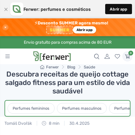
×
Ferwer: perfumes e cosméticos
Abrir app
⚡
Desconto SUMMER agora mesmo!
×
SUMMER
Abrir app
Envio gratuito para compras acima de 80 EUR
0
Ferwer
Blog
Saúde
Descubra receitas de queijo cottage
salgado fitness para um estilo de vida
saudável
Perfumes femininos
Perfumes masculinos
Perfumes u
Tomáš Dvořák
8 min
30.4.2025