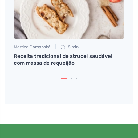
Martina Domanská
8 min
Petr N
Receita tradicional de strudel saudável
# Com
com massa de requeijão
por 
unive