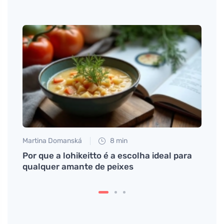
Martina Domanská
8 min
Jan S
o por
Por que a lohikeitto é a escolha ideal para
Descu
qualquer amante de peixes
rech
forno