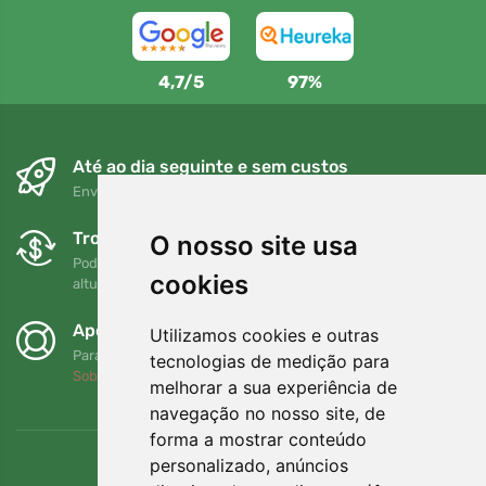
4,7/5
97%
Até ao dia seguinte e sem custos
Envio gratuito para encomendas superiores a 80 EUR
Trocas e devoluções gratuitas
O nosso site usa
Pode devolver ou trocar a sua encomenda em qualquer
cookies
altura no prazo de 90 dias
Apoiamos a Trees.org
Utilizamos cookies e outras
Para cada encomenda plantamos uma árvore! Leia mais
tecnologias de medição para
Sobre nós
.
melhorar a sua experiência de
navegação no nosso site, de
forma a mostrar conteúdo
personalizado, anúncios