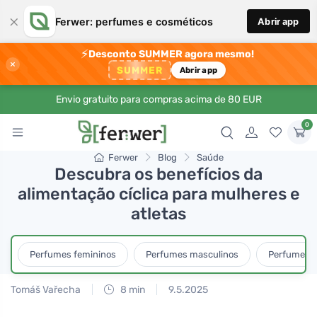
×
Ferwer: perfumes e cosméticos
Abrir app
⚡
Desconto SUMMER agora mesmo!
×
SUMMER
Abrir app
Envio gratuito para compras acima de 80 EUR
0
Ferwer
Blog
Saúde
Descubra os benefícios da
alimentação cíclica para mulheres e
atletas
Perfumes femininos
Perfumes masculinos
Perfumes u
Tomáš Vařecha
8 min
9.5.2025