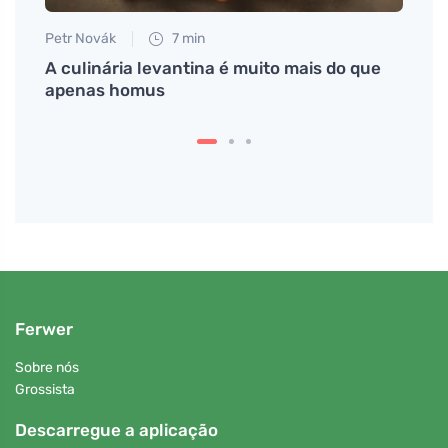
Petr Novák
7 min
Martin
mito
A culinária levantina é muito mais do que
Descu
apenas homus
masc
Ferwer
Sobre nós
Grossista
Descarregue a aplicação