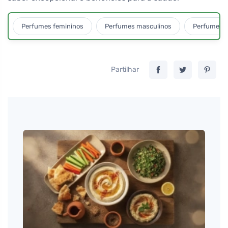
Perfumes femininos
Perfumes masculinos
Perfumes u
Partilhar