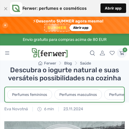
×
Ferwer: perfumes e cosméticos
Abrir app
⚡
Desconto SUMMER agora mesmo!
×
SUMMER
Abrir app
Envio gratuito para compras acima de 80 EUR
0
Ferwer
Blog
Saúde
Descubra o iogurte natural e suas
versáteis possibilidades na cozinha
Perfumes femininos
Perfumes masculinos
Perfumes u
Eva Novotná
6 min
23.11.2024