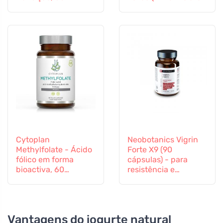
cápsulas
Vitamina B12 e Zinco,
60 cápsulas
Cytoplan
Neobotanics Vigrin
Methylfolate - Ácido
Forte X9 (90
fólico em forma
cápsulas) - para
bioactiva, 60
resistência e
cápsulas
vitalidade
Vantagens do iogurte natural