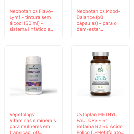
Neobotanics Flavo-
Neobotanics Mood-
Lymf - tintura sem
Balance (60
álcool (50 ml) -
cápsulas) - para o
sistema linfático e
bem-estar
sistema vascular
psicológico
Vegetology
Cytoplan METHYL
Vitaminas e minerais
FACTORS - B1
para mulheres em
Betaína B2 B6 Ácido
transição, 60
Fólico (L-Metilfolato)