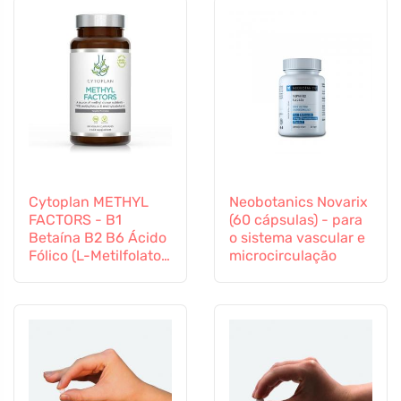
Cytoplan METHYL
Neobotanics Novarix
FACTORS - B1
(60 cápsulas) - para
Betaína B2 B6 Ácido
o sistema vascular e
Fólico (L-Metilfolato)
microcirculação
Vitamina B12 e Zinco,
60 cápsulas