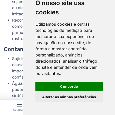
sejam raras, alguns indivíduos com pele sensível
O nosso site usa
ou alergias específicas a flores podem sentir
cookies
irritação.
Recomenda-se testar uma pequena área da pele,
Utilizamos cookies e outras
como a parte interna do pulso, antes de aplicar
tecnologias de medição para
primeiro a água de rosas numa área maior ou no
melhorar a sua experiência de
rosto.
navegação no nosso site, de
Contaminação e Qualidade do Produto
forma a mostrar conteúdo
personalizado, anúncios
Sujidade ou contaminação no produto podem
direcionados, analisar o tráfego
causar reacções adversas. Portanto, é sempre
do site e entender de onde vêm
importante escolher água de rosas de marcas
os visitantes.
confiáveis com boas práticas de fabricação.
Águas de rosas não autênticas ou mal processadas
Concordo
podem conter álcool adicionado ou fragrâncias
sintéticas que podem ser irritantes.
Alterar as minhas preferências
Efeitos nos olhos
Categoria
Pesquisar
Carrinho