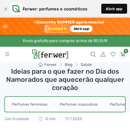
×
Ferwer: perfumes e cosméticos
Abrir app
⚡
Desconto SUMMER agora mesmo!
×
SUMMER
Abrir app
Envio gratuito para compras acima de 80 EUR
0
Ferwer
Blog
Saúde
Ideias para o que fazer no Dia dos
Namorados que aquecerão qualquer
coração
Perfumes femininos
Perfumes masculinos
Perfumes u
Jan Svoboda
8 min
17.7.2025