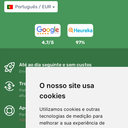
Português / EUR
4,7/5
97%
Até ao dia seguinte e sem custos
Envio gratuito para encomendas superiores a 80 EUR
Trocas e devoluções gratuitas
O nosso site usa
Pode devolver ou trocar a sua encomenda em qualquer
cookies
altura no prazo de 90 dias
Apoiamos a Trees.org
Utilizamos cookies e outras
Para cada encomenda plantamos uma árvore! Leia mais
tecnologias de medição para
Sobre nós
.
melhorar a sua experiência de