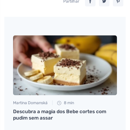
Partilhar
Martina Domanská
8 min
Anna 
Descubra a magia dos Bebe cortes com
# Taj
gestão
pudim sem assar
Glyci
která