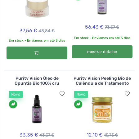
56,43 €
73,37 €
37,56 €
48,84 €
Em stock - Enviamos em até 3 dias
Em stock - Enviamos em até 3 dias
mostrar detalhe
Purity Vision Óleo de
Purity Vision Peeling Bio de
Opuntia Bio 100% cru
Calêndula de Tratamento
Novo
Novo
33,35 €
12,10 €
43,37 €
15,73 €