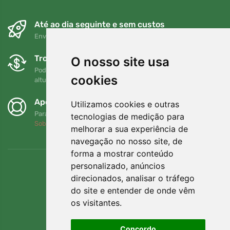
Até ao dia seguinte e sem custos
Envio gratuito para encomendas superiores a 80 EUR
Trocas e devoluções gratuitas
O nosso site usa
Pode devolver ou trocar a sua encomenda em qualquer
cookies
altura no prazo de 90 dias
Apoiamos a Trees.org
Utilizamos cookies e outras
Para cada encomenda plantamos uma árvore! Leia mais
tecnologias de medição para
Sobre nós
.
melhorar a sua experiência de
navegação no nosso site, de
forma a mostrar conteúdo
personalizado, anúncios
direcionados, analisar o tráfego
do site e entender de onde vêm
os visitantes.
Concordo