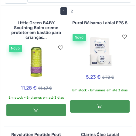
Bálsamo Labial Kvitok's Sweet Kiss , que tinge
ligeiramente os lábios de vermelho, realçando-os sem
1
2
os impedir de parecerem naturais. Uma alternativa
interessante aos normais bálsamos em tubos de
Little Green BABY
Purol Bálsamo Labial FPS 8
Soothing Balm creme
plástico são os que se encontram numa caixa metálica
protetor em bastão para
ou numa embalagem de papel .
crianças...
Novo
Novo
5,23 €
6,78 €
11,28 €
14,67 €
Em stock - Enviamos em até 3 dias
Em stock - Enviamos em até 3 dias
Revolution Peptide Pout
Clarins Óleo Labial