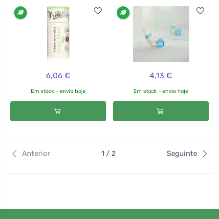
6,06 €
4,13 €
Em stock - envio hoje
Em stock - envio hoje
Anterior
1 / 2
Seguinte