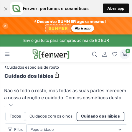
×
Ferwer: perfumes e cosméticos
Abrir app
⚡
Desconto SUMMER agora mesmo!
×
SUMMER
Abrir app
Envio gratuito para compras acima de 80 EUR
0
‹
Cuidados especiais de rosto
Cuidado dos lábios
Não só todo o rosto, mas todas as suas partes merecem
a nossa atenção e cuidado. Com os cosméticos desta
categoria, pode dar aos seus lábios uma merecida
...
recompensa com uma gama de bálsamos labiais que
Todos
Cuidados com os olhos
Cuidado dos lábios
C
suavizam, abrilhantam e hidratam. Para além dos
bálsamos neutros, pode também experimentar o
Filtro