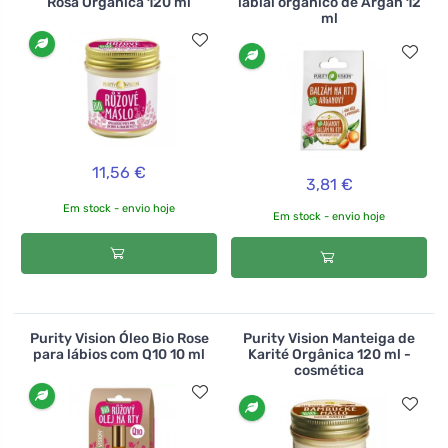
Rosa Orgânica 120 ml
labial orgânico de Argan 12
ml
11,56 €
3,81 €
Em stock - envio hoje
Em stock - envio hoje
Purity Vision Óleo Bio Rose
Purity Vision Manteiga de
para lábios com Q10 10 ml
Karité Orgânica 120 ml -
cosmética