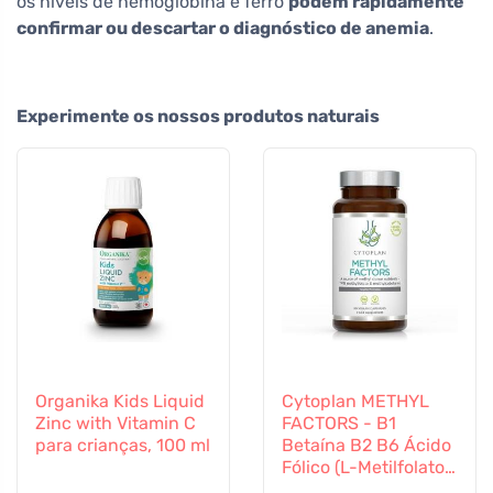
os níveis de hemoglobina e ferro
podem rapidamente
confirmar ou descartar o diagnóstico de anemia
.
Experimente os nossos produtos naturais
Organika Kids Liquid
Cytoplan METHYL
Zinc with Vitamin C
FACTORS - B1
para crianças, 100 ml
Betaína B2 B6 Ácido
Fólico (L-Metilfolato)
Vitamina B12 e Zinco,