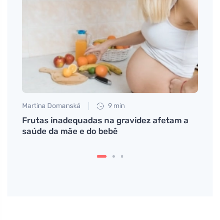
Martina Domanská
9 min
Tomáš
lação
Frutas inadequadas na gravidez afetam a
Amam
saúde da mãe e do bebê
soube