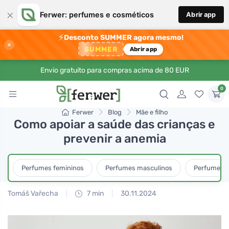
×
Ferwer: perfumes e cosméticos
Abrir app
⚡
Desconto SUMMER agora mesmo!
×
SUMMER
Abrir app
Envio gratuito para compras acima de 80 EUR
0
Ferwer
Blog
Mãe e filho
Como apoiar a saúde das crianças e
prevenir a anemia
Perfumes femininos
Perfumes masculinos
Perfumes u
Tomáš Vařecha
7 min
30.11.2024