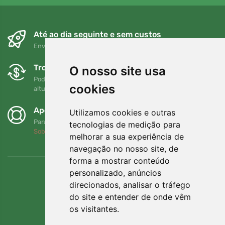
Até ao dia seguinte e sem custos
Envio gratuito para encomendas superiores a 80 EUR
Trocas e devoluções gratuitas
O nosso site usa
Pode devolver ou trocar a sua encomenda em qualquer
cookies
altura no prazo de 90 dias
Apoiamos a Trees.org
Utilizamos cookies e outras
Para cada encomenda plantamos uma árvore! Leia mais
tecnologias de medição para
Sobre nós
.
melhorar a sua experiência de
navegação no nosso site, de
forma a mostrar conteúdo
personalizado, anúncios
direcionados, analisar o tráfego
do site e entender de onde vêm
os visitantes.