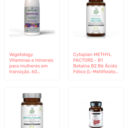
Vegetology
Cytoplan METHYL
Vitaminas e minerais
FACTORS - B1
para mulheres em
Betaína B2 B6 Ácido
transição, 60
Fólico (L-Metilfolato)
cápsulas
Vitamina B12 e Zinco,
60 cápsulas