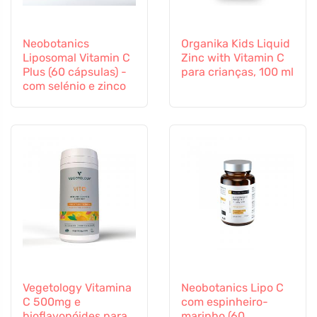
Neobotanics
Organika Kids Liquid
Liposomal Vitamin C
Zinc with Vitamin C
Plus (60 cápsulas) -
para crianças, 100 ml
com selénio e zinco
Vegetology Vitamina
Neobotanics Lipo C
C 500mg e
com espinheiro-
bioflavonóides para
marinho (60