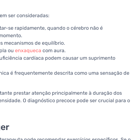
vem ser consideradas:
ntar-se rapidamente, quando o cérebro não é
 momento.
os mecanismos de equilíbrio.
ipla ou
enxaqueca
com aura.
nsuficiência cardíaca podem causar um suprimento
ênica é frequentemente descrita como uma sensação de
rtante prestar atenção principalmente à duração dos
ensidade. O diagnóstico precoce pode ser crucial para o
ger
terapeuta pode recomendar exercícios específicos. Se o