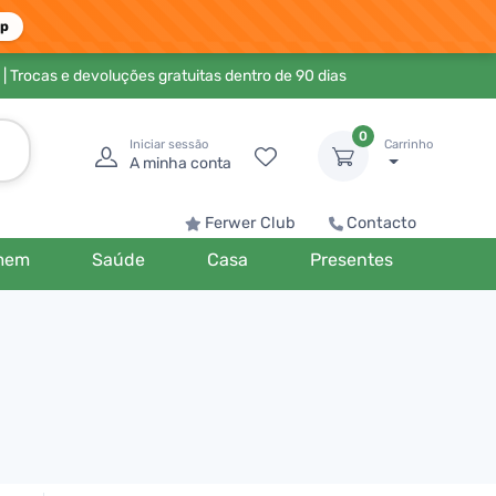
pp
| Trocas e devoluções gratuitas dentro de 90 dias
0
Iniciar sessão
Carrinho
A minha conta
Ferwer Club
Contacto
mem
Saúde
Casa
Presentes