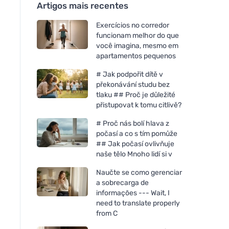
Artigos mais recentes
Exercícios no corredor
funcionam melhor do que
você imagina, mesmo em
apartamentos pequenos
# Jak podpořit dítě v
překonávání studu bez
tlaku ## Proč je důležité
přistupovat k tomu citlivě?
# Proč nás bolí hlava z
počasí a co s tím pomůže
## Jak počasí ovlivňuje
naše tělo Mnoho lidí si v
Naučte se como gerenciar
a sobrecarga de
informações --- Wait, I
need to translate properly
from C