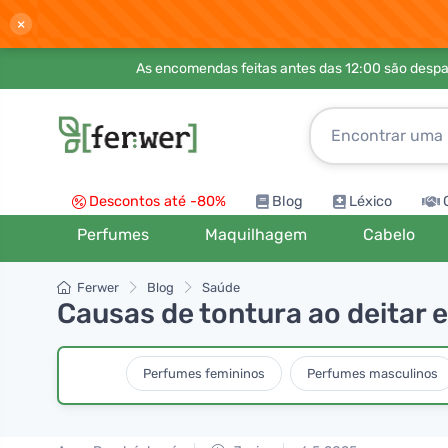
×
As encomendas feitas antes das 12:00 são desp
Descontos até -80%
Blog
Léxico
Perfumes
Maquilhagem
Cabelo
Ferwer
Blog
Saúde
Causas de tontura ao deitar
Perfumes femininos
Perfumes masculinos