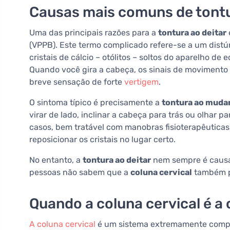
Causas mais comuns de tontu
Uma das principais razões para a
tontura ao deitar
(VPPB). Este termo complicado refere-se a um dist
cristais de cálcio – otólitos – soltos do aparelho de 
Quando você gira a cabeça, os sinais de moviment
breve sensação de forte
vertigem
.
O sintoma típico é precisamente a
tontura ao mudar
virar de lado, inclinar a cabeça para trás ou olhar p
casos, bem tratável com manobras fisioterapêuticas
reposicionar os cristais no lugar certo.
No entanto, a
tontura ao deitar
nem sempre é causa
pessoas não sabem que a
coluna cervical
também p
Quando a coluna cervical é a
A coluna cervical
é um sistema extremamente comple