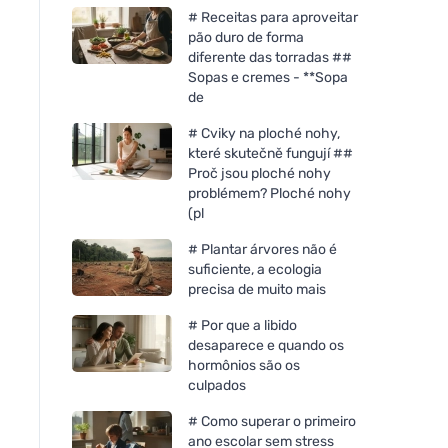
# Receitas para aproveitar
pão duro de forma
diferente das torradas ##
Sopas e cremes - **Sopa
de
# Cviky na ploché nohy,
které skutečně fungují ##
Proč jsou ploché nohy
problémem? Ploché nohy
(pl
# Plantar árvores não é
suficiente, a ecologia
precisa de muito mais
# Por que a libido
desaparece e quando os
hormônios são os
culpados
# Como superar o primeiro
ano escolar sem stress