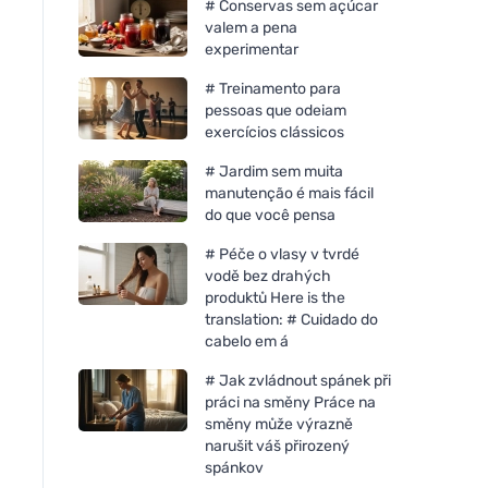
# Conservas sem açúcar
valem a pena
experimentar
# Treinamento para
pessoas que odeiam
exercícios clássicos
# Jardim sem muita
manutenção é mais fácil
do que você pensa
# Péče o vlasy v tvrdé
vodě bez drahých
produktů Here is the
translation: # Cuidado do
cabelo em á
# Jak zvládnout spánek při
práci na směny Práce na
směny může výrazně
narušit váš přirozený
spánkov