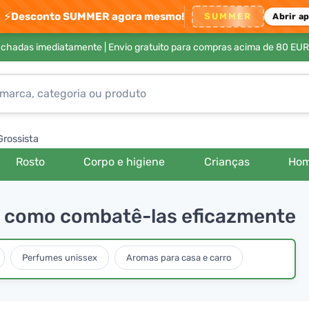
⚡
Desconto SUMMER agora mesmo!
SUMMER
Abrir a
achadas imediatamente |
Envio gratuito para compras acima de 80 EUR
Grossista
Rosto
Corpo e higiene
Crianças
Ho
 e como combatê-las eficazmente
Perfumes unissex
Aromas para casa e carro