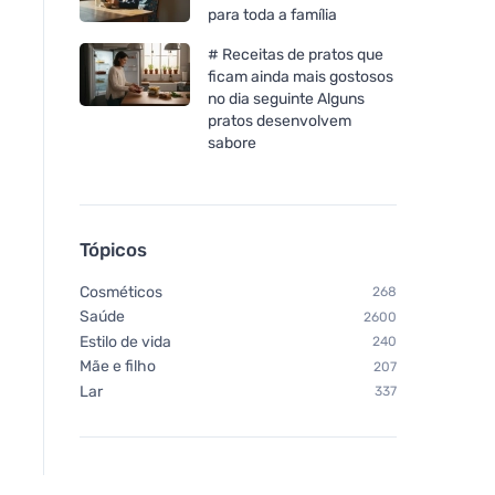
para toda a família
# Receitas de pratos que
ficam ainda mais gostosos
no dia seguinte Alguns
pratos desenvolvem
sabore
Tópicos
Cosméticos
268
Saúde
2600
Estilo de vida
240
Mãe e filho
207
Lar
337