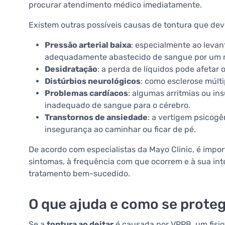
procurar atendimento médico imediatamente.
Existem outras possíveis causas de tontura que de
Pressão arterial baixa
: especialmente ao leva
adequadamente abastecido de sangue por um
Desidratação
: a perda de líquidos pode afetar 
Distúrbios neurológicos
: como esclerose múlt
Problemas cardíacos
: algumas arritmias ou i
inadequado de sangue para o cérebro.
Transtornos de ansiedade
: a vertigem psicog
insegurança ao caminhar ou ficar de pé.
De acordo com especialistas da Mayo Clinic, é impo
sintomas, à frequência com que ocorrem e à sua int
tratamento bem-sucedido.
O que ajuda e como se prote
Se a
tontura ao deitar
é causada por VPPB, um fisio