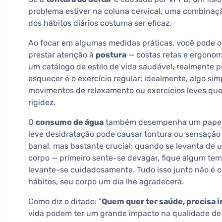
problema estiver na coluna cervical, uma combinação
dos hábitos diários costuma ser eficaz.
Ao focar em algumas medidas práticas, você pode obte
prestar atenção à
postura
— costas retas e ergonom
um catálogo de estilo de vida saudável; realmente 
esquecer é o exercício regular; idealmente, algo s
movimentos de relaxamento ou exercícios leves que
rigidez.
O
consumo de água
também desempenha um papel 
leve desidratação pode causar tontura ou sensação 
banal, mas bastante crucial: quando se levanta de 
corpo — primeiro sente-se devagar, fique algum tem
levante-se cuidadosamente. Tudo isso junto não é 
hábitos, seu corpo um dia lhe agradecerá.
Como diz o ditado: "
Quem quer ter saúde, precisa ir
vida podem ter um grande impacto na qualidade de 