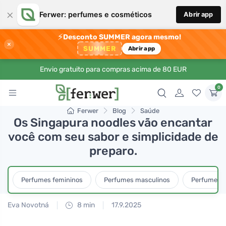
×
Ferwer: perfumes e cosméticos
Abrir app
⚡
Desconto SUMMER agora mesmo!
×
SUMMER
Abrir app
Envio gratuito para compras acima de 80 EUR
0
Ferwer
Blog
Saúde
Os Singapura noodles vão encantar
você com seu sabor e simplicidade de
preparo.
Perfumes femininos
Perfumes masculinos
Perfumes u
Eva Novotná
8 min
17.9.2025