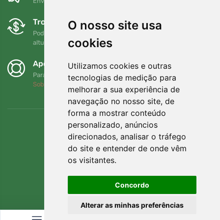
Envio gratuito para encomendas superiores a 80 EUR
Trocas e devoluções gratuitas
O nosso site usa
Pode devolver ou trocar a sua encomenda em qualquer
cookies
altura no prazo de 90 dias
Apoiamos a Trees.org
Utilizamos cookies e outras
Para cada encomenda plantamos uma árvore! Leia mais
tecnologias de medição para
Sobre nós
.
melhorar a sua experiência de
navegação no nosso site, de
forma a mostrar conteúdo
personalizado, anúncios
direcionados, analisar o tráfego
do site e entender de onde vêm
os visitantes.
Concordo
Alterar as minhas preferências