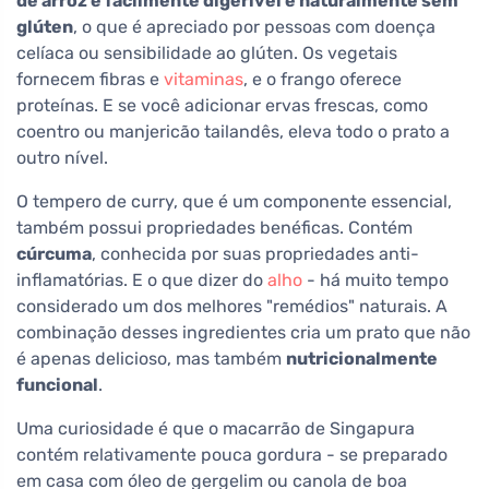
de arroz é facilmente digerível e naturalmente sem
glúten
, o que é apreciado por pessoas com doença
celíaca ou sensibilidade ao glúten. Os vegetais
fornecem fibras e
vitaminas
, e o frango oferece
proteínas. E se você adicionar ervas frescas, como
coentro ou manjericão tailandês, eleva todo o prato a
outro nível.
O tempero de curry, que é um componente essencial,
também possui propriedades benéficas. Contém
cúrcuma
, conhecida por suas propriedades anti-
inflamatórias. E o que dizer do
alho
- há muito tempo
considerado um dos melhores "remédios" naturais. A
combinação desses ingredientes cria um prato que não
é apenas delicioso, mas também
nutricionalmente
funcional
.
Uma curiosidade é que o macarrão de Singapura
contém relativamente pouca gordura - se preparado
em casa com óleo de gergelim ou canola de boa