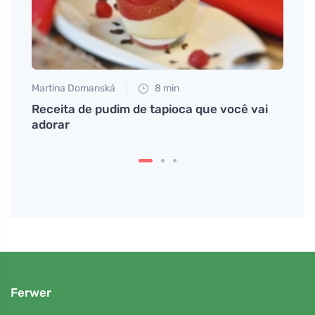
Martina Domanská
8 min
Eva No
Receita de pudim de tapioca que você vai
Descu
adorar
utili
Ferwer