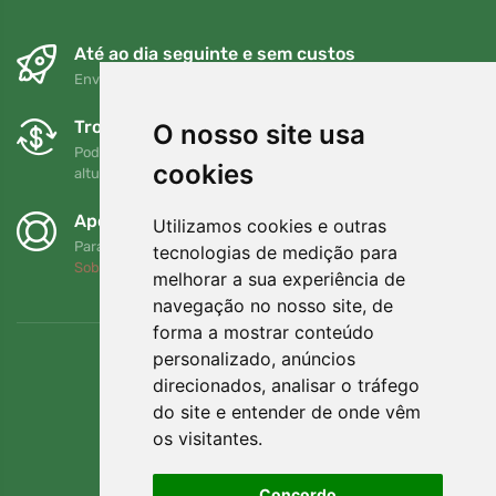
Até ao dia seguinte e sem custos
Envio gratuito para encomendas superiores a 80 EUR
Trocas e devoluções gratuitas
O nosso site usa
Pode devolver ou trocar a sua encomenda em qualquer
cookies
altura no prazo de 90 dias
Apoiamos a Trees.org
Utilizamos cookies e outras
Para cada encomenda plantamos uma árvore! Leia mais
tecnologias de medição para
Sobre nós
.
melhorar a sua experiência de
navegação no nosso site, de
forma a mostrar conteúdo
personalizado, anúncios
direcionados, analisar o tráfego
do site e entender de onde vêm
os visitantes.
Concordo