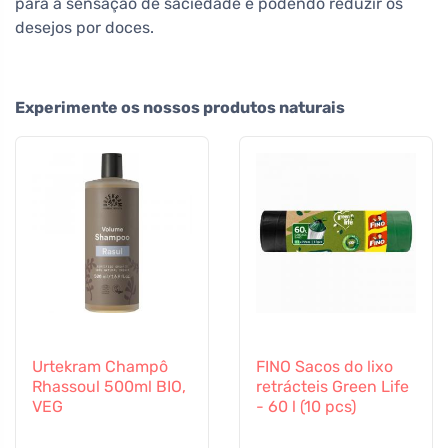
para a sensação de saciedade e podendo reduzir os
desejos por doces.
Experimente os nossos produtos naturais
Urtekram Champô
FINO Sacos do lixo
Rhassoul 500ml BIO,
retrácteis Green Life
VEG
- 60 l (10 pcs)