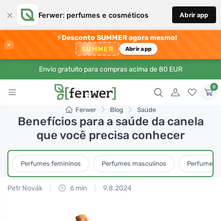
×
Ferwer: perfumes e cosméticos
Abrir app
⚡
Desconto SUMMER agora mesmo!
×
SUMMER
Abrir app
Envio gratuito para compras acima de 80 EUR
0
Ferwer
Blog
Saúde
Benefícios para a saúde da canela
que você precisa conhecer
Perfumes femininos
Perfumes masculinos
Perfumes u
Petr Novák
6 min
9.8.2024