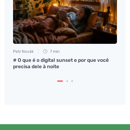
Petr Novák
7 min
Petr N
 e
# O que é o digital sunset e por que você
# Jak
precisa dele à noite
vydrž
může