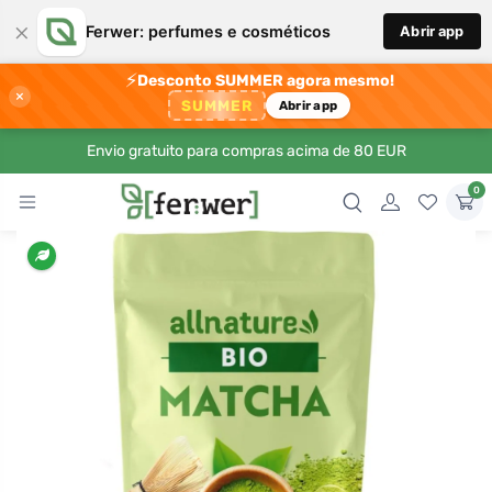
×
Ferwer: perfumes e cosméticos
Abrir app
⚡
Desconto SUMMER agora mesmo!
×
SUMMER
Abrir app
Envio gratuito para compras acima de 80 EUR
0