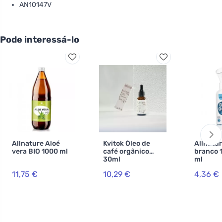
AN10147V
Pode interessá-lo
Allnature Aloé
Kvitok Óleo de
Allnatu
vera BIO 1000 ml
café orgânico
branco 
30ml
ml
11,75 €
10,29 €
4,36 €