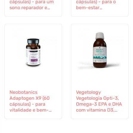
cápsulas) - para um
cápsulas) - para o
sono reparador e
bem-estar
para adormecer
psicológico
Neobotanics
Vegetology
Adaptogen X9 (60
Vegetologia Opti-3,
cápsulas) - para
Omega-3 EPA e DHA
vitalidade e bem-
com vitamina D3,
estar mental
líquido 150 ml, não
aromatizado