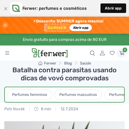
×
Ferwer: perfumes e cosméticos
Abrir app
⚡
Desconto SUMMER agora mesmo!
×
SUMMER
Abrir app
Envio gratuito para compras acima de 80 EUR
0
Ferwer
Blog
Saúde
Batalha contra parasitas usando
dicas de vovó comprovadas
Perfumes femininos
Perfumes masculinos
Perfumes u
Petr Novák
8 min
12.7.2024