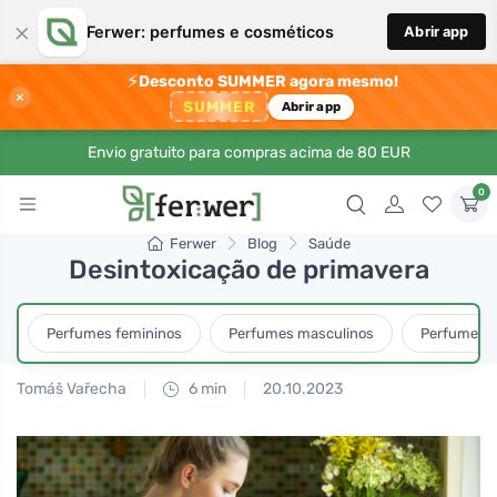
×
Ferwer: perfumes e cosméticos
Abrir app
⚡
Desconto SUMMER agora mesmo!
×
SUMMER
Abrir app
Envio gratuito para compras acima de 80 EUR
0
Ferwer
Blog
Saúde
Desintoxicação de primavera
Perfumes femininos
Perfumes masculinos
Perfumes u
Tomáš Vařecha
6 min
20.10.2023