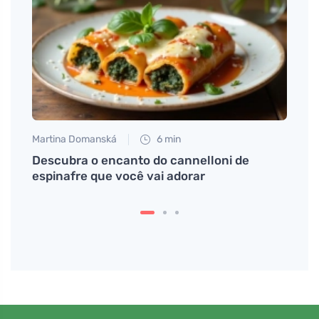
Martina Domanská
6 min
Petr N
ue te
Descubra o encanto do cannelloni de
Qual 
espinafre que você vai adorar
após 
influ