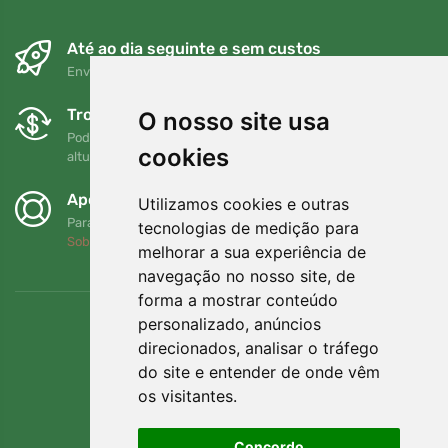
Até ao dia seguinte e sem custos
Envio gratuito para encomendas superiores a 80 EUR
Trocas e devoluções gratuitas
O nosso site usa
Pode devolver ou trocar a sua encomenda em qualquer
cookies
altura no prazo de 90 dias
Apoiamos a Trees.org
Utilizamos cookies e outras
Para cada encomenda plantamos uma árvore! Leia mais
tecnologias de medição para
Sobre nós
.
melhorar a sua experiência de
navegação no nosso site, de
forma a mostrar conteúdo
personalizado, anúncios
direcionados, analisar o tráfego
do site e entender de onde vêm
os visitantes.
Concordo