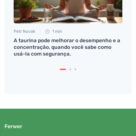
Petr Novák
1 min
Jan S
licam
A taurina pode melhorar o desempenho e a
Frang
 não
concentração, quando você sabe como
forma
usá-la com segurança.
exat
Ferwer