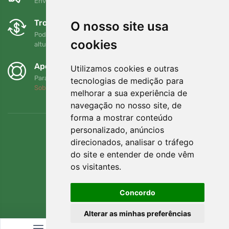
Envio gratuito para encomendas superiores a 80 EUR
Trocas e devoluções gratuitas
O nosso site usa
Pode devolver ou trocar a sua encomenda em qualquer
cookies
altura no prazo de 90 dias
Apoiamos a Trees.org
Utilizamos cookies e outras
Para cada encomenda plantamos uma árvore! Leia mais
tecnologias de medição para
Sobre nós
.
melhorar a sua experiência de
navegação no nosso site, de
forma a mostrar conteúdo
personalizado, anúncios
direcionados, analisar o tráfego
do site e entender de onde vêm
os visitantes.
Concordo
Alterar as minhas preferências