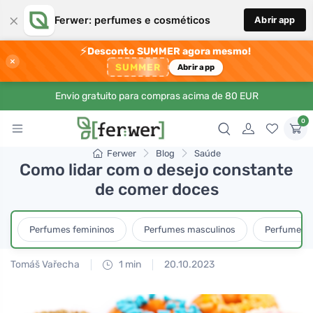
×
Ferwer: perfumes e cosméticos
Abrir app
⚡
Desconto SUMMER agora mesmo!
×
SUMMER
Abrir app
Envio gratuito para compras acima de 80 EUR
0
Ferwer
Blog
Saúde
Como lidar com o desejo constante
de comer doces
Perfumes femininos
Perfumes masculinos
Perfumes u
Tomáš Vařecha
1 min
20.10.2023