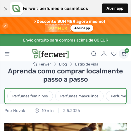
×
Ferwer: perfumes e cosméticos
Abrir app
⚡
Desconto SUMMER agora mesmo!
×
SUMMER
Abrir app
Envio gratuito para compras acima de 80 EUR
0
Ferwer
Blog
Estilo de vida
Aprenda como comprar localmente
passo a passo
Perfumes femininos
Perfumes masculinos
Perfumes u
Petr Novák
10 min
2.5.2026