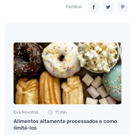
Partilhar
Eva Novotná
11 min
Tomáš
legria
Alimentos altamente processados e como
Bioha
limitá-los
satis