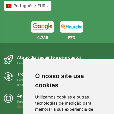
Português / EUR
4,7/5
97%
Até ao dia seguinte e sem custos
Envio gratuito para encomendas superiores a 80 EUR
Trocas e devoluções gratuitas
O nosso site usa
Pode devolver ou trocar a sua encomenda em qualquer
cookies
altura no prazo de 90 dias
Apoiamos a Trees.org
Utilizamos cookies e outras
Para cada encomenda plantamos uma árvore! Leia mais
tecnologias de medição para
Sobre nós
.
melhorar a sua experiência de