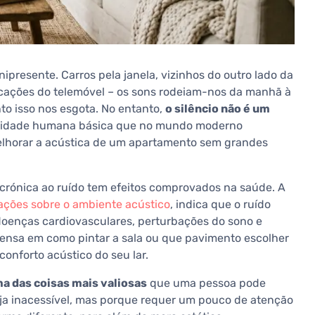
resente. Carros pela janela, vizinhos do outro lado da
icações do telemóvel – os sons rodeiam-nos da manhã à
o isso nos esgota. No entanto,
o silêncio não é um
sidade humana básica que no mundo moderno
melhorar a acústica de um apartamento sem grandes
rónica ao ruído tem efeitos comprovados na saúde. A
ções sobre o ambiente acústico
, indica que o ruído
doenças cardiovasculares, perturbações do sono e
 pensa em como pintar a sala ou que pavimento escolher
nforto acústico do seu lar.
a das coisas mais valiosas
que uma pessoa pode
seja inacessível, mas porque requer um pouco de atenção