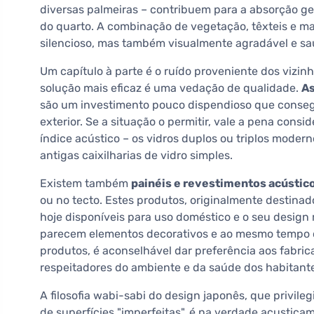
diversas palmeiras – contribuem para a absorção g
do quarto. A combinação de vegetação, têxteis e ma
silencioso, mas também visualmente agradável e sa
Um capítulo à parte é o ruído proveniente dos vizinh
solução mais eficaz é uma vedação de qualidade.
As
são um investimento pouco dispendioso que consegu
exterior. Se a situação o permitir, vale a pena consi
índice acústico – os vidros duplos ou triplos moder
antigas caixilharias de vidro simples.
Existem também
painéis e revestimentos acústic
ou no tecto. Estes produtos, originalmente destinad
hoje disponíveis para uso doméstico e o seu design
parecem elementos decorativos e ao mesmo tempo 
produtos, é aconselhável dar preferência aos fabric
respeitadores do ambiente e da saúde dos habitant
A filosofia wabi-sabi do design japonês, que privileg
de superfícies "imperfeitas", é na verdade acustica