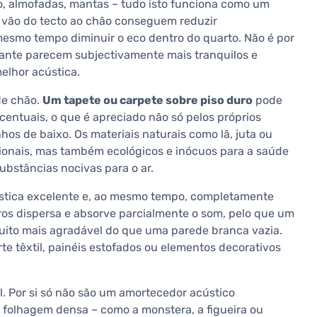
ado, almofadas, mantas – tudo isto funciona como um
 vão do tecto ao chão conseguem reduzir
 mesmo tempo diminuir o eco dentro do quarto. Não é por
ante parecem subjectivamente mais tranquilos e
elhor acústica.
de chão.
Um tapete ou carpete sobre piso duro
pode
centuais, o que é apreciado não só pelos próprios
os de baixo. Os materiais naturais como lã, juta ou
ionais, mas também ecológicos e inócuos para a saúde
ubstâncias nocivas para o ar.
stica excelente e, ao mesmo tempo, completamente
ivros dispersa e absorve parcialmente o som, pelo que um
ito mais agradável do que uma parede branca vazia.
 têxtil, painéis estofados ou elementos decorativos
. Por si só não são um amortecedor acústico
 folhagem densa – como a monstera, a figueira ou