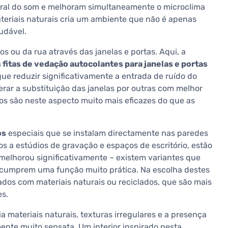
eral do som e melhoram simultaneamente o microclima
teriais naturais cria um ambiente que não é apenas
udável.
os ou da rua através das janelas e portas. Aqui, a
 fitas de vedação autocolantes para janelas e portas
e reduzir significativamente a entrada de ruído do
derar a substituição das janelas por outras com melhor
nos são neste aspecto muito mais eficazes do que as
os
especiais que se instalam directamente nas paredes
os a estúdios de gravação e espaços de escritório, estão
 melhorou significativamente – existem variantes que
cumprem uma função muito prática. Na escolha destes
ados com materiais naturais ou reciclados, que são mais
es.
ia materiais naturais, texturas irregulares e a presença
mente muito sensata. Um interior inspirado nesta