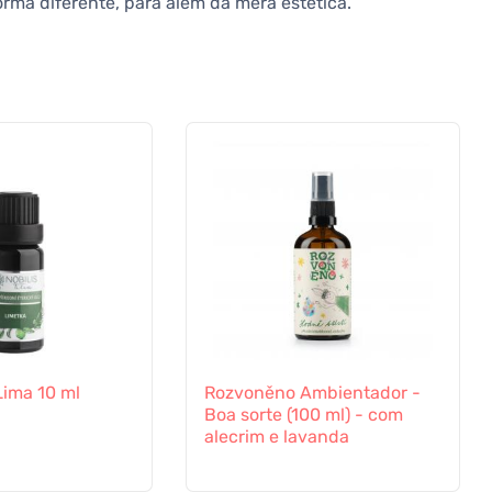
rma diferente, para além da mera estética.
 Lima 10 ml
Rozvoněno Ambientador -
Boa sorte (100 ml) - com
alecrim e lavanda