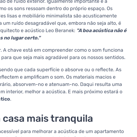
 de ruído exterior. Igualmente importante é a
omo os sons ressoam dentro do próprio espaço. Os
 lisas e mobiliário minimalista são acusticamente
ia um ruído desagradável que, embora não seja alto, é
rquitecto e acústico Leo Beranek:
"A boa acústica não é
 no lugar certo."
r. A chave está em compreender como o som funciona
para que seja mais agradável para os nossos sentidos.
sendo que cada superfície o absorve ou o reflecte. As
 reflectem e amplificam o som. Os materiais macios e
contrário, absorvem-no e atenuam-no. Daqui resulta uma
 interior, melhor a acústica. E mais próximo estará o
tico
.
 casa mais tranquila
acessível para melhorar a acústica de um apartamento