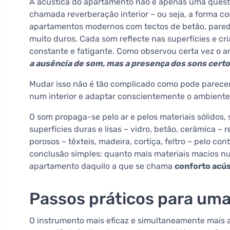
A acústica do apartamento não é apenas uma questão
chamada reverberação interior – ou seja, a forma c
apartamentos modernos com tectos de betão, paredes
muito duros. Cada som reflecte nas superfícies e cr
constante e fatigante. Como observou certa vez o a
a ausência de som, mas a presença dos sons certos
Mudar isso não é tão complicado como pode parece
num interior e adaptar conscientemente o ambiente 
O som propaga-se pelo ar e pelos materiais sólidos, 
superfícies duras e lisas – vidro, betão, cerâmica –
porosos – têxteis, madeira, cortiça, feltro – pelo 
conclusão simples: quanto mais materiais macios num
apartamento daquilo a que se chama
conforto acús
Passos práticos para uma
O instrumento mais eficaz e simultaneamente mais 