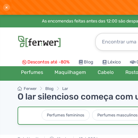
×
As encomendas feitas antes das 12:00 são desp
Descontos até -80%
Blog
Léxico
Perfumes
Maquilhagem
Cabelo
Rost
Ferwer
Blog
Lar
O lar silencioso começa com
Perfumes femininos
Perfumes masculinos