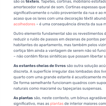
são os
têxteis
. Tapetes, cortinas, mobiliário estof
amortecedor natural de som. Cortinas espessas que
significativamente o ruído proveniente da rua e ao
acaso que os lares com uma decoração têxtil abund
acolhedores
– é uma consequência directa da sua m
Outro elemento fundamental são os revestimentos 
reduzir o ruído de passos em dezenas de pontos per
habitantes do apartamento, mas também pelos vizinh
cortiça têm ainda a vantagem de serem não só func
– não contêm fibras sintéticas que possam libertar s
As estantes cheias de livros
são outra solução acú
discreta. A superfície irregular das lombadas dos l
quarto com uma grande estante é acusticamente mu
De forma semelhante funcionam quadros com suporte
naturais como macramé ou tapeçarias suspensas.
As plantas
são, neste contexto, um bónus agradável
significativo, mas as
plantas
de interior maiores com