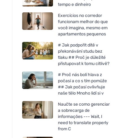
tempo e dinheiro
Exercícios no corredor
funcionam melhor do que
você imagina, mesmo em
apartamentos pequenos
# Jak podpořit dítě v
překonávání studu bez
tlaku ## Proč je důležité
přistupovat k tomu citlivě?
# Proč nás bolí hlava z
počasí a co s tím pomůže
## Jak počasí ovlivňuje
naše tělo Mnoho lidí si v
Naučte se como gerenciar
Mulieres Vela em vidro - sem
a sobrecarga de
perfume (180 ml) - até 35
informações --- Wait, I
horas de combustão
need to translate properly
from C