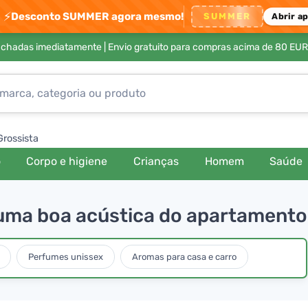
⚡
Desconto SUMMER agora mesmo!
SUMMER
Abrir a
achadas imediatamente |
Envio gratuito para compras acima de 80 EUR
Grossista
o
Corpo e higiene
Crianças
Homem
Saúde
 uma boa acústica do apartamento
Perfumes unissex
Aromas para casa e carro