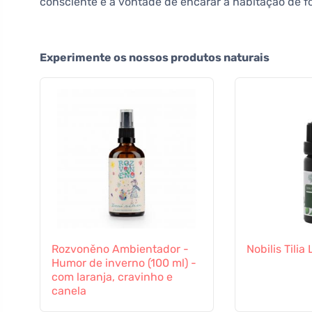
consciente e a vontade de encarar a habitação de fo
Experimente os nossos produtos naturais
Rozvoněno Ambientador -
Nobilis Tilia
Humor de inverno (100 ml) -
com laranja, cravinho e
canela