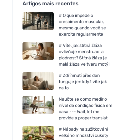
Artigos mais recentes
# O que impede o
crescimento muscular,
mesmo quando você se
exercita regularmente
# Víte, jak štítná žláza
ovlivňuje menstruaci a
plodnost? Štítná žláza je
malá žláza ve tvaru motýl
# Zdřímnutí přes den
funguje jen když víte jak
na to
Naučte se como medir o
nível de condição física em
casa --- Wait, let me
provide a proper translat
# Nápady na zužitkování
velkého množství cukety