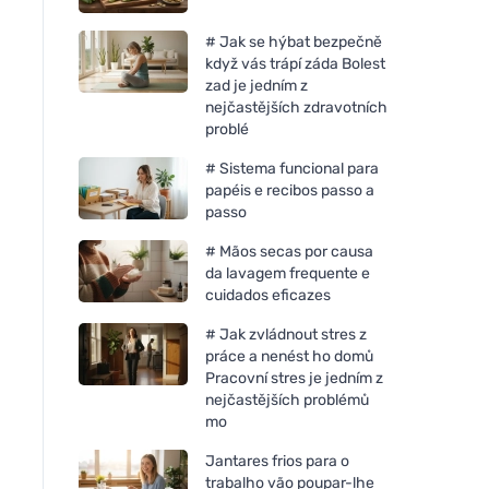
# Jak se hýbat bezpečně
když vás trápí záda Bolest
zad je jedním z
nejčastějších zdravotních
problé
# Sistema funcional para
papéis e recibos passo a
passo
# Mãos secas por causa
da lavagem frequente e
cuidados eficazes
# Jak zvládnout stres z
práce a nenést ho domů
Pracovní stres je jedním z
nejčastějších problémů
mo
Jantares frios para o
trabalho vão poupar-lhe