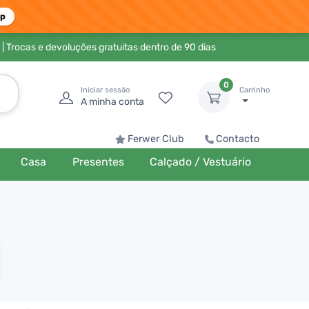
pp
| Trocas e devoluções gratuitas dentro de 90 dias
0
Iniciar sessão
Carrinho
A minha conta
Ferwer Club
Contacto
Casa
Presentes
Calçado / Vestuário