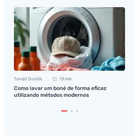
Tomáš Dvořák
13 min
Tomáš
as com
Como lavar um boné de forma eficaz
Segre
utilizando métodos modernos
real