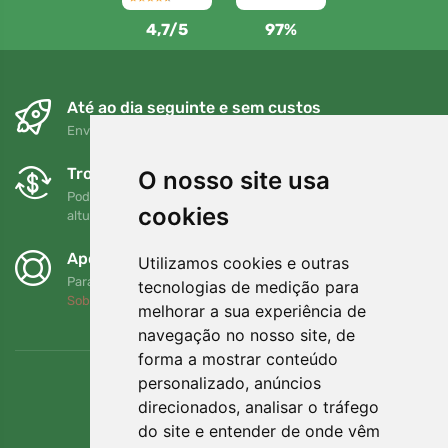
4,7/5
97%
Até ao dia seguinte e sem custos
Envio gratuito para encomendas superiores a 80 EUR
Trocas e devoluções gratuitas
O nosso site usa
Pode devolver ou trocar a sua encomenda em qualquer
cookies
altura no prazo de 90 dias
Apoiamos a Trees.org
Utilizamos cookies e outras
Para cada encomenda plantamos uma árvore! Leia mais
tecnologias de medição para
Sobre nós
.
melhorar a sua experiência de
navegação no nosso site, de
forma a mostrar conteúdo
personalizado, anúncios
direcionados, analisar o tráfego
do site e entender de onde vêm