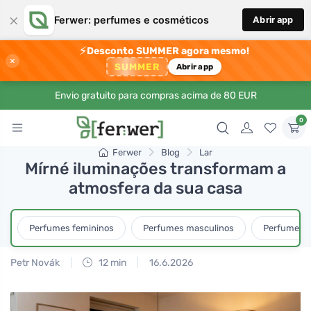
×
Ferwer: perfumes e cosméticos
Abrir app
⚡
Desconto SUMMER agora mesmo!
×
SUMMER
Abrir app
Envio gratuito para compras acima de 80 EUR
0
Ferwer
Blog
Lar
Mírné iluminações transformam a
atmosfera da sua casa
Perfumes femininos
Perfumes masculinos
Perfumes u
Petr Novák
12 min
16.6.2026