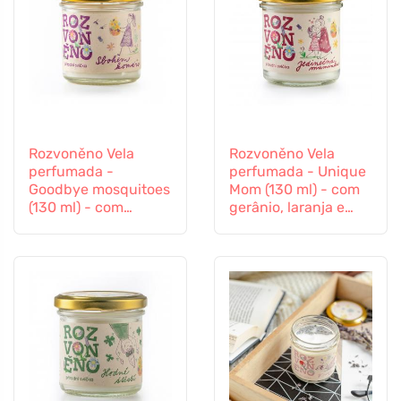
Rozvoněno Vela
Rozvoněno Vela
perfumada -
perfumada - Unique
Goodbye mosquitoes
Mom (130 ml) - com
(130 ml) - com
gerânio, laranja e
alfazema e erva-
patchouli
limão