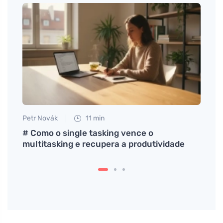
Petr Novák
11 min
Petr N
om
# Como o single tasking vence o
Como 
multitasking e recupera a produtividade
apoia