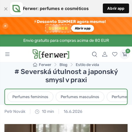
×
Ferwer: perfumes e cosméticos
Abrir app
⚡
Desconto SUMMER agora mesmo!
×
SUMMER
Abrir app
Envio gratuito para compras acima de 80 EUR
0
Ferwer
Blog
Estilo de vida
# Severská útulnost a japonský
smysl v praxi
Perfumes femininos
Perfumes masculinos
Perfumes u
Petr Novák
10 min
16.6.2026