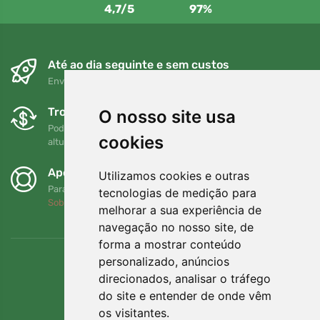
4,7/5
97%
Até ao dia seguinte e sem custos
Envio gratuito para encomendas superiores a 80 EUR
Trocas e devoluções gratuitas
O nosso site usa
Pode devolver ou trocar a sua encomenda em qualquer
cookies
altura no prazo de 90 dias
Apoiamos a Trees.org
Utilizamos cookies e outras
Para cada encomenda plantamos uma árvore! Leia mais
tecnologias de medição para
Sobre nós
.
melhorar a sua experiência de
navegação no nosso site, de
forma a mostrar conteúdo
personalizado, anúncios
direcionados, analisar o tráfego
do site e entender de onde vêm
os visitantes.