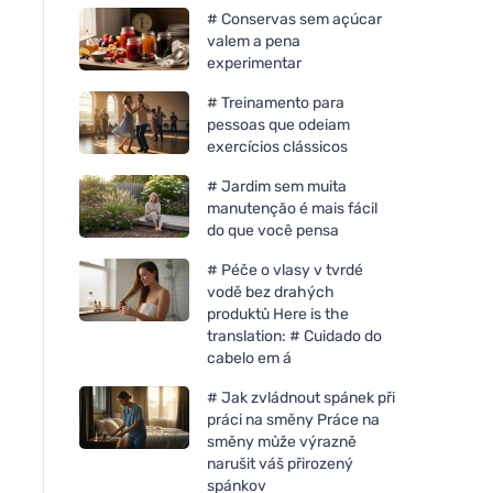
# Conservas sem açúcar
valem a pena
experimentar
# Treinamento para
pessoas que odeiam
exercícios clássicos
# Jardim sem muita
manutenção é mais fácil
do que você pensa
# Péče o vlasy v tvrdé
vodě bez drahých
produktů Here is the
translation: # Cuidado do
Mulieres Vela em vidro - sem
cabelo em á
perfume (180 ml) - até 35
horas de combustão
# Jak zvládnout spánek při
práci na směny Práce na
směny může výrazně
narušit váš přirozený
spánkov