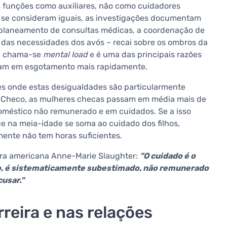
s funções como auxiliares, não como cuidadores
 se consideram iguais, as investigações documentam
 planeamento de consultas médicas, a coordenação de
as necessidades dos avós – recai sobre os ombros da
vo, chama-se
mental load
e é uma das principais razões
ram em esgotamento mais rapidamente.
ses onde estas desigualdades são particularmente
co Checo, as mulheres checas passam em média mais de
oméstico não remunerado e em cuidados. Se a isso
e na meia-idade se soma ao cuidado dos filhos,
ente não tem horas suficientes.
ora americana Anne-Marie Slaughter:
"O cuidado é o
to, é sistematicamente subestimado, não remunerado
usar."
reira e nas relações