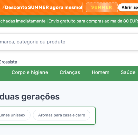
⚡
Desconto SUMMER agora mesmo!
SUMMER
Abrir a
achadas imediatamente |
Envio gratuito para compras acima de 80 EUR
Grossista
o
Corpo e higiene
Crianças
Homem
Saúde
 duas gerações
fumes unissex
Aromas para casa e carro