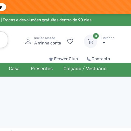
pp
| Trocas e devoluções gratuitas dentro de 90 dias
0
Iniciar sessão
Carrinho
A minha conta
Ferwer Club
Contacto
Casa
Presentes
Calçado / Vestuário