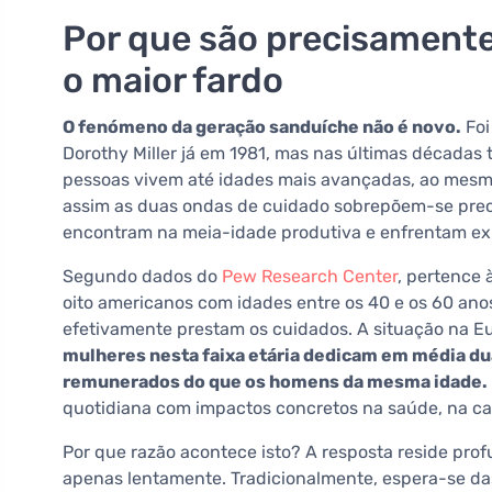
Por que são precisament
o maior fardo
O fenómeno da geração sanduíche não é novo.
Foi
Dorothy Miller já em 1981, mas nas últimas décadas 
pessoas vivem até idades mais avançadas, ao mesmo
assim as duas ondas de cuidado sobrepõem-se pre
encontram na meia-idade produtiva e enfrentam exig
Segundo dados do
Pew Research Center
, pertence
oito americanos com idades entre os 40 e os 60 ano
efetivamente prestam os cuidados. A situação na E
mulheres nesta faixa etária dedicam em média du
remunerados do que os homens da mesma idade.
quotidiana com impactos concretos na saúde, na car
Por que razão acontece isto? A resposta reside pr
apenas lentamente. Tradicionalmente, espera-se das