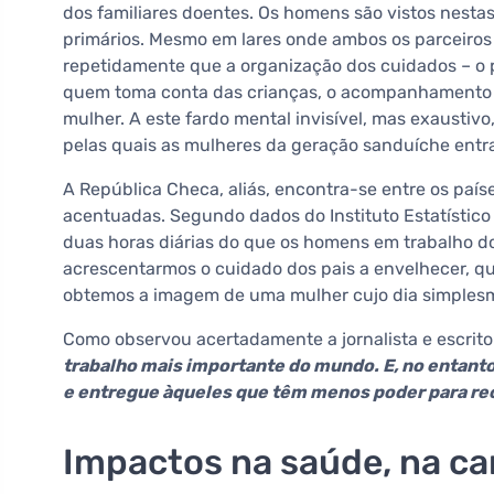
dos familiares doentes. Os homens são vistos nesta
primários. Mesmo em lares onde ambos os parceiros
repetidamente que a organização dos cuidados – o
quem toma conta das crianças, o acompanhamento d
mulher. A este fardo mental invisível, mas exausti
pelas quais as mulheres da geração sanduíche ent
A República Checa, aliás, encontra-se entre os paí
acentuadas. Segundo dados do Instituto Estatísti
duas horas diárias do que os homens em trabalho d
acrescentarmos o cuidado dos pais a envelhecer, qu
obtemos a imagem de uma mulher cujo dia simplesm
Como observou acertadamente a jornalista e escrit
trabalho mais importante do mundo. E, no entan
e entregue àqueles que têm menos poder para rec
Impactos na saúde, na car