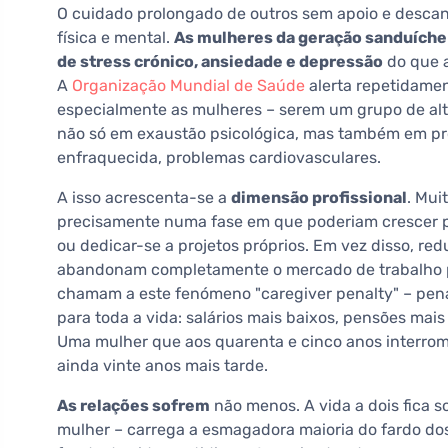
O cuidado prolongado de outros sem apoio e desca
física e mental.
As mulheres da geração sanduíche
de stress crónico, ansiedade e depressão
do que a
A
Organização Mundial de Saúde
alerta repetidamen
especialmente as mulheres – serem um grupo de alt
não só em exaustão psicológica, mas também em pro
enfraquecida, problemas cardiovasculares.
A isso acrescenta-se a
dimensão profissional
. Mui
precisamente numa fase em que poderiam crescer p
ou dedicar-se a projetos próprios. Em vez disso, r
abandonam completamente o mercado de trabalho p
chamam a este fenómeno "caregiver penalty" – pena
para toda a vida: salários mais baixos, pensões mai
Uma mulher que aos quarenta e cinco anos interromp
ainda vinte anos mais tarde.
As relações sofrem
não menos. A vida a dois fica 
mulher – carrega a esmagadora maioria do fardo do