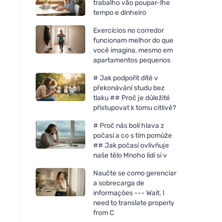
trabalho vão poupar-lhe
tempo e dinheiro
Exercícios no corredor
funcionam melhor do que
você imagina, mesmo em
apartamentos pequenos
# Jak podpořit dítě v
překonávání studu bez
tlaku ## Proč je důležité
přistupovat k tomu citlivě?
# Proč nás bolí hlava z
počasí a co s tím pomůže
## Jak počasí ovlivňuje
naše tělo Mnoho lidí si v
Naučte se como gerenciar
a sobrecarga de
informações --- Wait, I
need to translate properly
from C