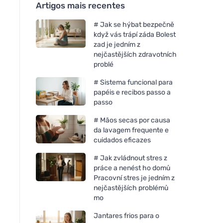
Artigos mais recentes
# Jak se hýbat bezpečně
když vás trápí záda Bolest
zad je jedním z
nejčastějších zdravotních
problé
# Sistema funcional para
papéis e recibos passo a
passo
# Mãos secas por causa
da lavagem frequente e
cuidados eficazes
# Jak zvládnout stres z
práce a nenést ho domů
Pracovní stres je jedním z
nejčastějších problémů
mo
Jantares frios para o