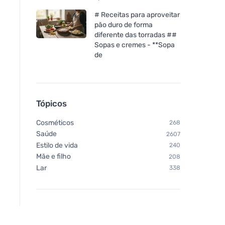
# Receitas para aproveitar
pão duro de forma
diferente das torradas ##
Sopas e cremes - **Sopa
de
Tópicos
Cosméticos
268
Saúde
2607
Estilo de vida
240
Mãe e filho
208
Lar
338