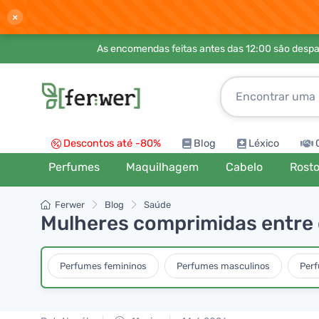
×
As encomendas feitas antes das 12:00 são desp
Descontos até -80%
Blog
Léxico
Perfumes
Maquilhagem
Cabelo
Rost
Ferwer
Blog
Saúde
Mulheres comprimidas entre
Perfumes femininos
Perfumes masculinos
Per