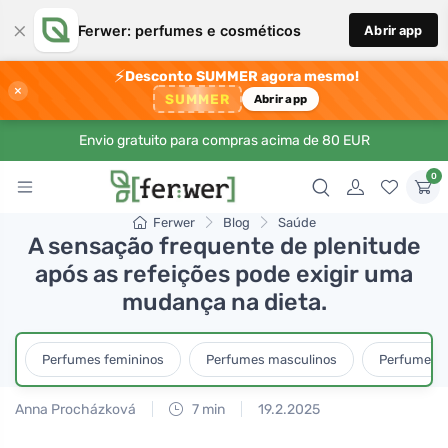
×
Ferwer: perfumes e cosméticos
Abrir app
⚡
Desconto SUMMER agora mesmo!
×
SUMMER
Abrir app
Envio gratuito para compras acima de 80 EUR
0
Ferwer
Blog
Saúde
A sensação frequente de plenitude
após as refeições pode exigir uma
mudança na dieta.
Perfumes femininos
Perfumes masculinos
Perfumes u
Anna Procházková
7 min
19.2.2025