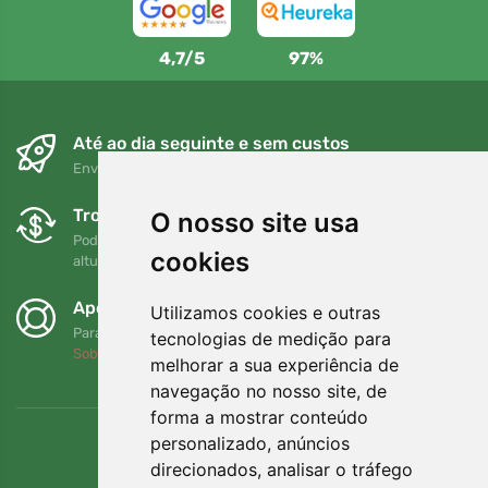
4,7/5
97%
Até ao dia seguinte e sem custos
Envio gratuito para encomendas superiores a 80 EUR
Trocas e devoluções gratuitas
O nosso site usa
Pode devolver ou trocar a sua encomenda em qualquer
cookies
altura no prazo de 90 dias
Apoiamos a Trees.org
Utilizamos cookies e outras
Para cada encomenda plantamos uma árvore! Leia mais
tecnologias de medição para
Sobre nós
.
melhorar a sua experiência de
navegação no nosso site, de
forma a mostrar conteúdo
personalizado, anúncios
direcionados, analisar o tráfego