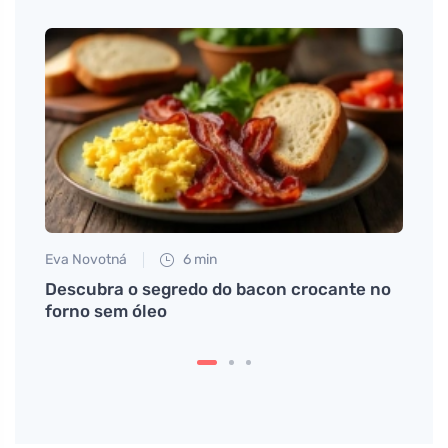
Eva Novotná
6 min
Petr N
Descubra o segredo do bacon crocante no
Refei
forno sem óleo
pode 
econ