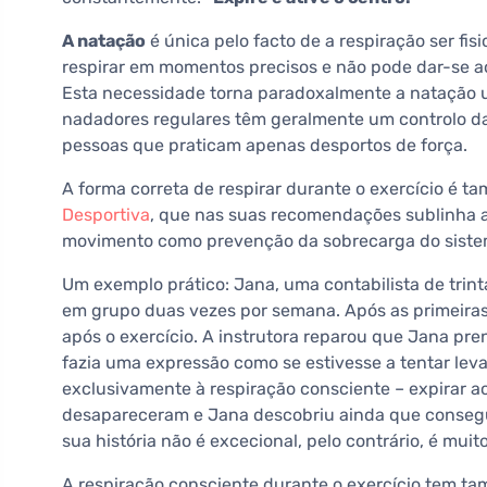
A natação
é única pelo facto de a respiração ser fi
respirar em momentos precisos e não pode dar-se a
Esta necessidade torna paradoxalmente a natação u
nadadores regulares têm geralmente um controlo da
pessoas que praticam apenas desportos de força.
A forma correta de respirar durante o exercício é 
Desportiva
, que nas suas recomendações sublinha 
movimento como prevenção da sobrecarga do sistem
Um exemplo prático: Jana, uma contabilista de trint
em grupo duas vezes por semana. Após as primeiras
após o exercício. A instrutora reparou que Jana pre
fazia uma expressão como se estivesse a tentar lev
exclusivamente à respiração consciente – expirar ao 
desapareceram e Jana descobriu ainda que consegu
sua história não é excecional, pelo contrário, é muito
A respiração consciente durante o exercício tem t