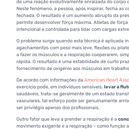
de uma reação evolutivamente enraizada do corpo 
Neste fenómeno, a pessoa, após inspirar, fecha as co
fechada. O resultado é um aumento abrupto da press
permite desenvolver força máxima. Atletas de força 
intencional e controlada para lidar com cargas e
O problema surge quando esta técnica é aplicada in
agachamentos com peso mais leve, flexões ou pilat
a fazer os músculos e a respiração cooperarem, sim
rápida. O resultado é uma estabilidade de curto pra
fornecimento de oxigénio aos músculos em trabalho
De acordo com informações da
American Heart Asso
exercício pode, em indivíduos sensíveis,
levar a flu
saudáveis, trata-se geralmente de um estado trans
vasculares, tal esforço pode ser genuinamente arris
ser privilégio apenas dos profissionais.
Outro fator que leva a prender a respiração é a
conc
movimento exigente e a respiração – como função au