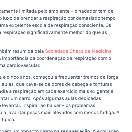
sicamente limitada pelo ambiente – o nadador tem de
o luxo de prender a respiração por demasiado tempo.
ma excelente escola de respiração consciente. Os
 respiração significativamente melhor do que as
também resumida pela
Sociedade Checa de Medicina
a importância da coordenação da respiração com o
a cardiovascular.
a e cinco anos, começou a frequentar treinos de força
 aulas, queixava-se de dores de cabeça e tonturas
ndia a respiração em cada exercício mais exigente e
antar um carro. Após algumas aulas dedicadas
levantar, inspirar ao baixar – os problemas
ia levantar pesos mais elevados com menos fadiga. A
 típica.
ambém um impacto direto na
recuperação
. A expiração