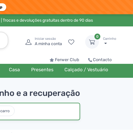
pp
| Trocas e devoluções gratuitas dentro de 90 dias
0
Iniciar sessão
Carrinho
A minha conta
Ferwer Club
Contacto
Casa
Presentes
Calçado / Vestuário
enho e a recuperação
carro