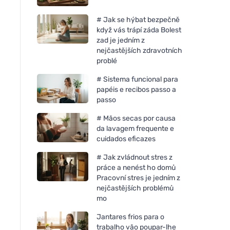
# Jak se hýbat bezpečně
když vás trápí záda Bolest
zad je jedním z
nejčastějších zdravotních
problé
# Sistema funcional para
papéis e recibos passo a
passo
# Mãos secas por causa
da lavagem frequente e
cuidados eficazes
# Jak zvládnout stres z
práce a nenést ho domů
Pracovní stres je jedním z
nejčastějších problémů
mo
Jantares frios para o
trabalho vão poupar-lhe