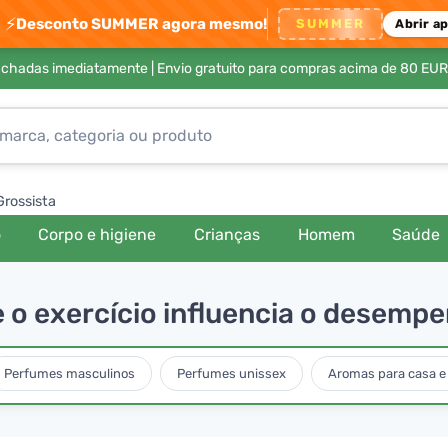
⚡
Desconto SUMMER agora mesmo!
SUMMER
Abrir a
achadas imediatamente |
Envio gratuito para compras acima de 80 EUR
Grossista
o
Corpo e higiene
Crianças
Homem
Saúde
 o exercício influencia o desemp
Perfumes masculinos
Perfumes unissex
Aromas para casa e 