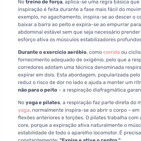
No
treino de força
, aplica-se uma regra básica que 
inspiração é feita durante a fase mais fácil do movi
exemplo, no agachamento, inspira-se ao descer o cor
baixar a barra ao peito e expira-se ao empurrar par
abdominal estável sem que seja necessário prender
esforço ativa os músculos estabilizadores profundos
Durante o exercício aeróbio
, como
corrida
ou cicli
fornecimento adequado de oxigénio, pelo que a resp
corredores adotam uma técnica denominada respiraçã
expirar em dois. Esta abordagem, popularizada pelo
reduz o risco de dor no lado e ajuda a manter um r
não para o peito
– a respiração diafragmática gara
No
yoga e pilates
, a respiração faz parte direta do
yoga
, normalmente inspira-se ao abrir o corpo – em
flexões anteriores e torções. O pilates trabalha co
core, porque a expiração ativa naturalmente o mús
estabilidade de todo o aparelho locomotor. É precis
constantemente:
"Expire e ative o centro."