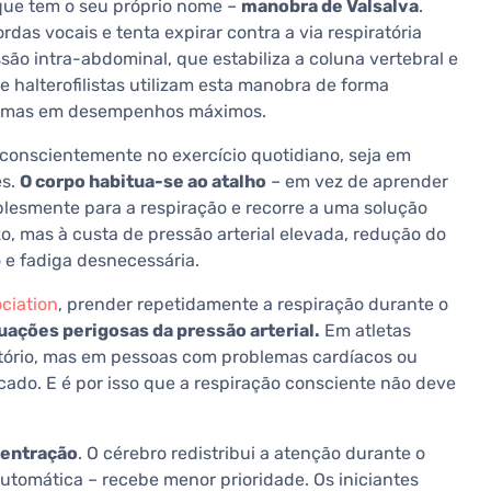
que tem o seu próprio nome –
manobra de Valsalva
.
rdas vocais e tenta expirar contra a via respiratória
ão intra-abdominal, que estabiliza a coluna vertebral e
e halterofilistas utilizam esta manobra de forma
xtremas em desempenhos máximos.
conscientemente no exercício quotidiano, seja em
es.
O corpo habitua-se ao atalho
– em vez de aprender
plesmente para a respiração e recorre a uma solução
zo, mas à custa de pressão arterial elevada, redução do
 e fadiga desnecessária.
ciation
, prender repetidamente a respiração durante o
tuações perigosas da pressão arterial.
Em atletas
itório, mas em pessoas com problemas cardíacos ou
cado. E é por isso que a respiração consciente não deve
entração
. O cérebro redistribui a atenção durante o
tomática – recebe menor prioridade. Os iniciantes