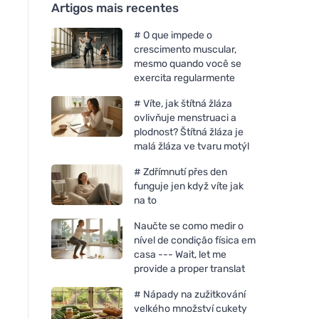
Artigos mais recentes
# O que impede o
crescimento muscular,
mesmo quando você se
exercita regularmente
# Víte, jak štítná žláza
ovlivňuje menstruaci a
plodnost? Štítná žláza je
malá žláza ve tvaru motýl
# Zdřímnutí přes den
funguje jen když víte jak
na to
Naučte se como medir o
nível de condição física em
casa --- Wait, let me
provide a proper translat
# Nápady na zužitkování
velkého množství cukety