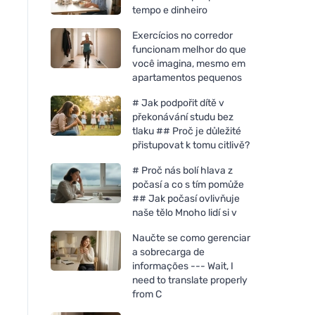
tempo e dinheiro
Exercícios no corredor
funcionam melhor do que
você imagina, mesmo em
apartamentos pequenos
# Jak podpořit dítě v
překonávání studu bez
tlaku ## Proč je důležité
přistupovat k tomu citlivě?
Bombus Raw protein Cocoa
Bombus Raw protei
beans 50g
butter 50g
# Proč nás bolí hlava z
počasí a co s tím pomůže
## Jak počasí ovlivňuje
naše tělo Mnoho lidí si v
Naučte se como gerenciar
a sobrecarga de
informações --- Wait, I
need to translate properly
from C