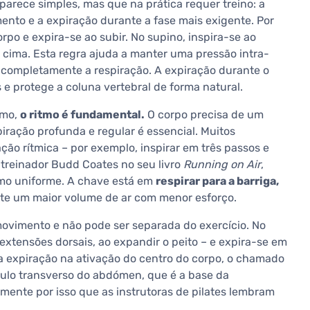
parece simples, mas que na prática requer treino: a
mento e a expiração durante a fase mais exigente. Por
po e expira-se ao subir. No supino, inspira-se ao
a cima. Esta regra ajuda a manter uma pressão intra-
 completamente a respiração. A expiração durante o
 e protege a coluna vertebral de forma natural.
smo,
o ritmo é fundamental.
O corpo precisa de um
iração profunda e regular é essencial. Muitos
o rítmica – por exemplo, inspirar em três passos e
 treinador Budd Coates no seu livro
Running on Air
,
itmo uniforme. A chave está em
respirar para a barriga,
nte um maior volume de ar com menor esforço.
 movimento e não pode ser separada do exercício. No
 extensões dorsais, ao expandir o peito – e expira-se em
m a expiração na ativação do centro do corpo, o chamado
culo transverso do abdómen, que é a base da
amente por isso que as instrutoras de pilates lembram