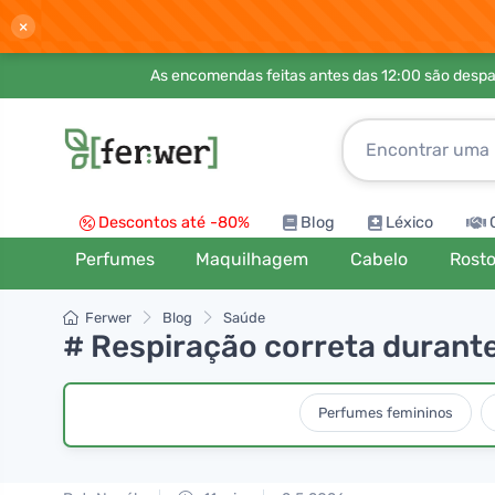
×
As encomendas feitas antes das 12:00 são desp
Descontos até -80%
Blog
Léxico
Perfumes
Maquilhagem
Cabelo
Rost
Ferwer
Blog
Saúde
# Respiração correta durante
Perfumes femininos