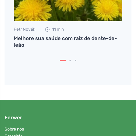
Petr Novák
11 min
Martin
s é
Melhore sua saúde com raiz de dente-de-
Exper
leão
que a
Ferwer
Sobre nós