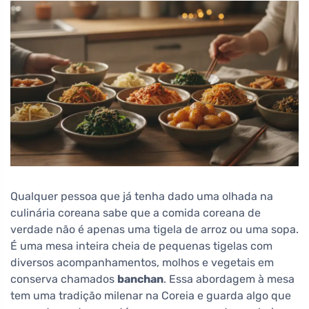
Qualquer pessoa que já tenha dado uma olhada na
culinária coreana sabe que a comida coreana de
verdade não é apenas uma tigela de arroz ou uma sopa.
É uma mesa inteira cheia de pequenas tigelas com
diversos acompanhamentos, molhos e vegetais em
conserva chamados
banchan
. Essa abordagem à mesa
tem uma tradição milenar na Coreia e guarda algo que