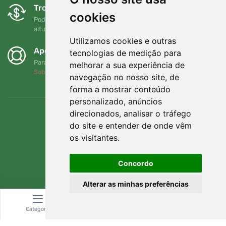
Trocas e devoluções gratuitas
cookies
Pode devolver ou trocar a sua encomenda em qualquer
altura no prazo de 90 dias
Utilizamos cookies e outras
Apoiamos a Trees.org
tecnologias de medição para
Para cada encomenda plantamos uma árvore! Leia mais
melhorar a sua experiência de
Sobre nós
.
navegação no nosso site, de
forma a mostrar conteúdo
personalizado, anúncios
direcionados, analisar o tráfego
do site e entender de onde vêm
os visitantes.
Concordo
Alterar as minhas preferências
Categoria
Pesquisar
Carrinho
© Topshelf s.r.o. Todos os direitos reservados.