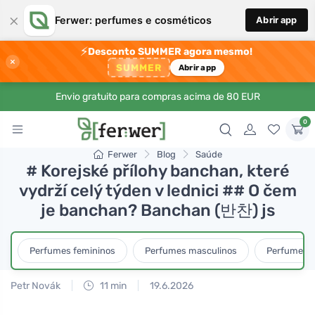
×
Ferwer: perfumes e cosméticos
Abrir app
⚡
Desconto SUMMER agora mesmo!
×
SUMMER
Abrir app
Envio gratuito para compras acima de 80 EUR
0
Ferwer
Blog
Saúde
# Korejské přílohy banchan, které
vydrží celý týden v lednici ## O čem
je banchan? Banchan (반찬) js
Perfumes femininos
Perfumes masculinos
Perfumes u
Petr Novák
11 min
19.6.2026