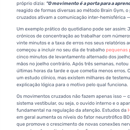
próprio dizia:
"O movimento é a porta para a apren
reagido de formas diversas ao método Brain Gym, o
cruzados ativam a comunicação inter-hemisférica — 
Um exemplo prático do quotidiano pode ser assim: J
crónicos de concentração ao trabalhar com números
vinte minutos e a taxa de erros nos seus relatório
começou a incluir no seu dia de trabalho
pequenas 
cinco minutos de levantamento alternado dos joelh
mãos no joelho contrário. Após três semanas, noto
últimas horas da tarde e que cometia menos erros. C
um estudo clínico, mas existem milhares de testem
explicação lógica para o motivo pelo qual funciona.
Os movimentos cruzados não fazem apenas isso — c
sistema vestibular, ou seja, o ouvido interno e o a
fundamental na regulação da atenção. Estudos da
em geral aumenta os níveis do fator neurotrófico B
que promove o crescimento de novas conexões nerv