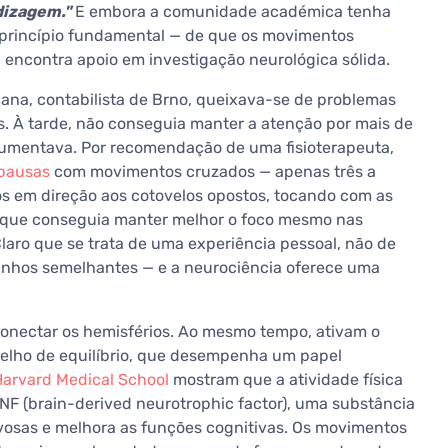
dizagem."
E embora a comunidade académica tenha
 princípio fundamental — de que os movimentos
encontra apoio em investigação neurológica sólida.
ana, contabilista de Brno, queixava-se de problemas
. À tarde, não conseguia manter a atenção por mais de
s aumentava. Por recomendação de uma fisioterapeuta,
pausas
com movimentos cruzados — apenas três a
os em direção aos cotovelos opostos, tocando com as
u que conseguia manter melhor o foco mesmo nas
laro que se trata de uma experiência pessoal, não de
unhos semelhantes — e a neurociência oferece uma
onectar os hemisférios. Ao mesmo tempo, ativam o
parelho de equilíbrio, que desempenha um papel
Harvard Medical School
mostram que a atividade física
DNF (brain-derived neurotrophic factor), uma substância
osas e melhora as funções cognitivas. Os movimentos