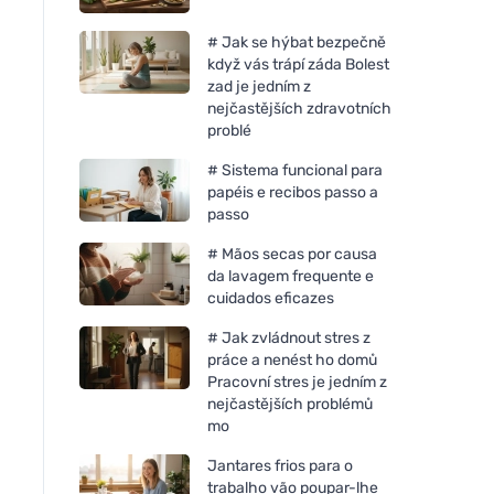
# Jak se hýbat bezpečně
když vás trápí záda Bolest
zad je jedním z
nejčastějších zdravotních
problé
# Sistema funcional para
papéis e recibos passo a
passo
# Mãos secas por causa
da lavagem frequente e
cuidados eficazes
# Jak zvládnout stres z
práce a nenést ho domů
Pracovní stres je jedním z
nejčastějších problémů
mo
Jantares frios para o
trabalho vão poupar-lhe