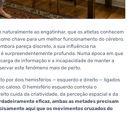
 naturalmente ao engatinhar, que os atletas conhecem
como chave para um melhor funcionamento do cérebro.
embora pareça discreto, a sua influência na
l é surpreendentemente profunda. Numa época em que
recarga de informação e a incapacidade de manter a
servar este fenómeno mais de perto.
o por dois hemisférios — esquerdo e direito — ligados
o caloso. O hemisfério esquerdo controla o
reito cuida da criatividade, da perceção espacial e da
erdadeiramente eficaz, ambas as metades precisam
precisamente aqui que os movimentos cruzados do