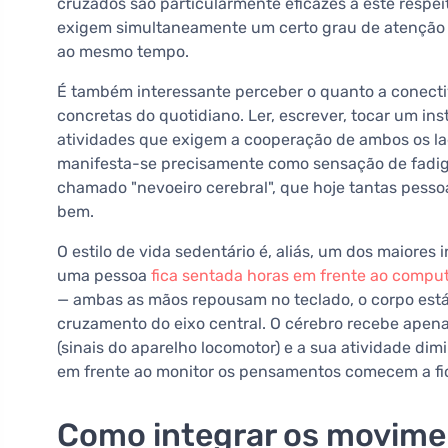
cruzados são particularmente eficazes a este respe
exigem simultaneamente um certo grau de atenção 
ao mesmo tempo.
É também interessante perceber o quanto a conecti
concretas do quotidiano. Ler, escrever, tocar um in
atividades que exigem a cooperação de ambos os la
manifesta-se precisamente como sensação de fadig
chamado "nevoeiro cerebral", que hoje tantas pes
bem.
O estilo de vida sedentário é, aliás, um dos maiore
uma pessoa
fica sentada horas em frente ao compu
— ambas as mãos repousam no teclado, o corpo está
cruzamento do eixo central. O cérebro recebe apena
(sinais do aparelho locomotor) e a sua atividade di
em frente ao monitor os pensamentos comecem a fi
Como integrar os movimen