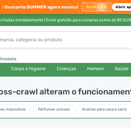
⚡
Desconto SUMMER agora mesmo!
SUMMER
Abrir a
achadas imediatamente |
Envio gratuito para compras acima de 80 EUR
Grossista
o
Corpo e higiene
Crianças
Homem
Saúde
oss-crawl alteram o funcionamen
es masculinos
Perfumes unissex
Aromas para casa e carro