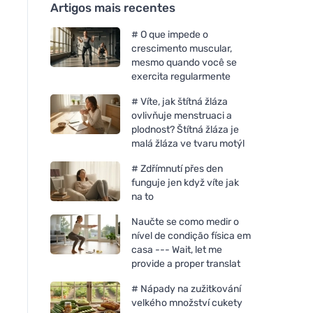
Artigos mais recentes
# O que impede o
crescimento muscular,
mesmo quando você se
exercita regularmente
# Víte, jak štítná žláza
ovlivňuje menstruaci a
plodnost? Štítná žláza je
malá žláza ve tvaru motýl
# Zdřímnutí přes den
funguje jen když víte jak
na to
Naučte se como medir o
nível de condição física em
casa --- Wait, let me
provide a proper translat
# Nápady na zužitkování
velkého množství cukety