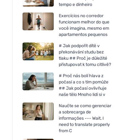
tempo e dinheiro
Exercícios no corredor
funcionam melhor do que
você imagina, mesmo em
apartamentos pequenos
# Jak podpořit dítě v
překonávání studu bez
tlaku ## Proč je důležité
přistupovat k tomu citlivě?
# Proč nás bolí hlava z
počasí a co s tím pomůže
## Jak počasí ovlivňuje
Bombus Raw protein Cocoa
Bombus Raw protei
naše tělo Mnoho lidí si v
beans 50g
butter 50g
Naučte se como gerenciar
a sobrecarga de
informações --- Wait, I
need to translate properly
from C