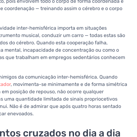
ito, pois envolvem todo o corpo de forma coordenada e
e coordenação — treinando assim o cérebro e o corpo
vidade inter-hemisférica importa em situações
strumento musical, conduzir um carro — todas estas são
dos do cérebro. Quando esta cooperação falha,
a mental, incapacidade de concentração ou como o
soas que trabalham em empregos sedentários conhecem
s inimigos da comunicação inter-hemisférica. Quando
tador
, movimenta-se minimamente e de forma simétrica
 em posição de repouso, não ocorre qualquer
s uma quantidade limitada de sinais propriocetivos
minui. Não é de admirar que após quatro horas sentado
car enevoados.
tos cruzados no dia a dia