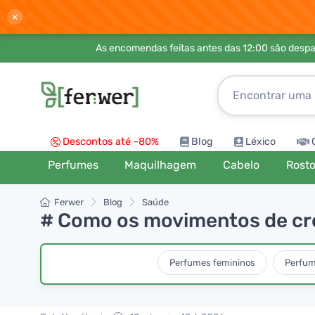
×
As encomendas feitas antes das 12:00 são desp
Descontos até -80%
Blog
Léxico
Perfumes
Maquilhagem
Cabelo
Rost
Ferwer
Blog
Saúde
# Como os movimentos de cr
Perfumes femininos
Perfum