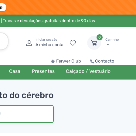
pp
| Trocas e devoluções gratuitas dentro de 90 dias
0
Iniciar sessão
Carrinho
A minha conta
Ferwer Club
Contacto
Casa
Presentes
Calçado / Vestuário
to do cérebro