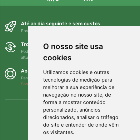
Até ao dia seguinte e sem custos
Envio gratuito para encomendas superiores a 80 EUR
Trocas e devoluções gratuitas
O nosso site usa
Pode devolver ou trocar a sua encomenda em qualquer
cookies
altura no prazo de 90 dias
Apoiamos a Trees.org
Utilizamos cookies e outras
Para cada encomenda plantamos uma árvore! Leia mais
tecnologias de medição para
Sobre nós
.
melhorar a sua experiência de
navegação no nosso site, de
forma a mostrar conteúdo
personalizado, anúncios
direcionados, analisar o tráfego
do site e entender de onde vêm
os visitantes.