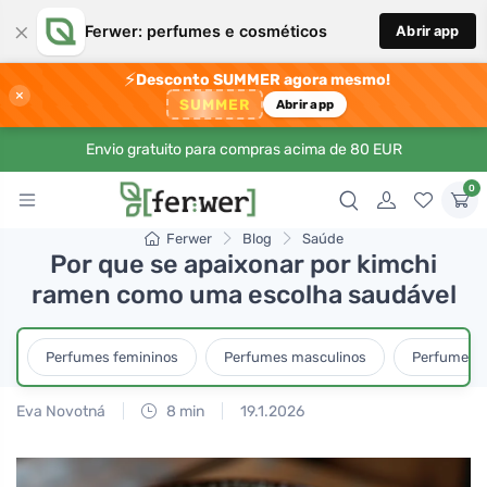
×
Ferwer: perfumes e cosméticos
Abrir app
⚡
Desconto SUMMER agora mesmo!
×
SUMMER
Abrir app
Envio gratuito para compras acima de 80 EUR
0
Ferwer
Blog
Saúde
Por que se apaixonar por kimchi
ramen como uma escolha saudável
Perfumes femininos
Perfumes masculinos
Perfumes u
Eva Novotná
8 min
19.1.2026