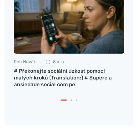
Petr Novák
8 min
Tomáš
# Překonejte sociální úzkost pomocí
Rolin
malých kroků (Translation:) # Supere a
ideal
ansiedade social com pe