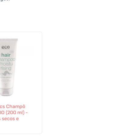
ics Champô
IO (200 ml) -
 secos e