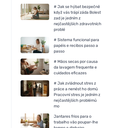
# Jak se hýbat bezpečně
když vás trápí záda Bolest
zad je jedním z
nejčastějších zdravotních
problé
# Sistema funcional para
papéis e recibos passo a
passo
# Mãos secas por causa
da lavagem frequente e
cuidados eficazes
# Jak zvládnout stres z
práce a nenést ho domů
Pracovní stres je jedním z
nejčastějších problémů
mo
Jantares frios para o
trabalho vão poupar-lhe
tempo e dinheiro