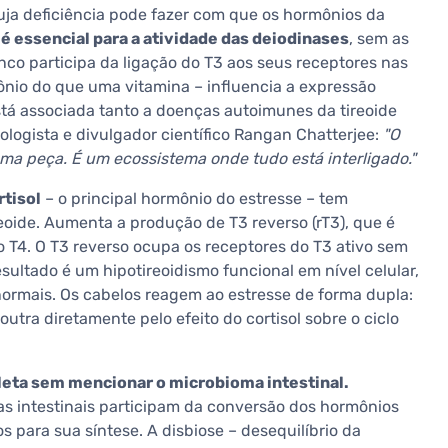
 cuja deficiência pode fazer com que os hormônios da
 é essencial para a atividade das deiodinases
, sem as
inco participa da ligação do T3 aos seus receptores nas
ônio do que uma vitamina – influencia a expressão
está associada tanto a doenças autoimunes da tireoide
ogista e divulgador científico Rangan Chatterjee:
"O
a peça. É um ecossistema onde tudo está interligado."
rtisol
– o principal hormônio do estresse – tem
ireoide. Aumenta a produção de T3 reverso (rT3), que é
 T4. O T3 reverso ocupa os receptores do T3 ativo sem
sultado é um hipotireoidismo funcional em nível celular,
ormais. Os cabelos reagem ao estresse de forma dupla:
utra diretamente pelo efeito do cortisol sobre o ciclo
leta sem mencionar o microbioma intestinal.
as intestinais participam da conversão dos hormônios
s para sua síntese. A disbiose – desequilíbrio da