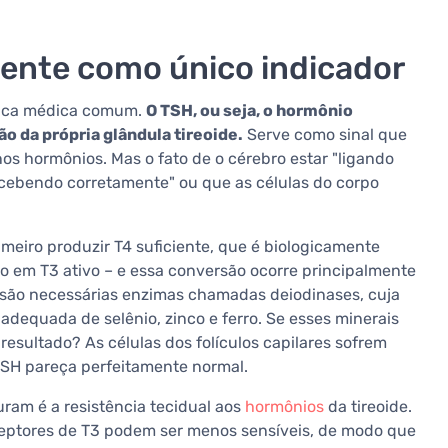
iente como único indicador
tica médica comum.
O TSH, ou seja, o hormônio
ão da própria glândula tireoide.
Serve como sinal que
nos hormônios. Mas o fato de o cérebro estar "ligando
recebendo corretamente" ou que as células do corpo
imeiro produzir T4 suficiente, que é biologicamente
do em T3 ativo – e essa conversão ocorre principalmente
so, são necessárias enzimas chamadas deiodinases, cuja
 adequada de selênio, zinco e ferro. Se esses minerais
resultado? As células dos folículos capilares sofrem
TSH pareça perfeitamente normal.
uram é a resistência tecidual aos
hormônios
da tireoide.
eceptores de T3 podem ser menos sensíveis, de modo que