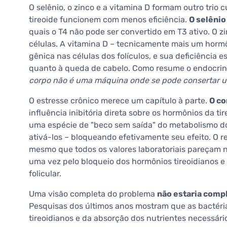
O selênio, o zinco e a vitamina D formam outro trio
tireoide funcionem com menos eficiência.
O selênio
quais o T4 não pode ser convertido em T3 ativo. O z
células. A vitamina D – tecnicamente mais um horm
gênica nas células dos folículos, e sua deficiência 
quanto à queda de cabelo. Como resume o endocrinol
corpo não é uma máquina onde se pode consertar um
O estresse crônico merece um capítulo à parte.
O co
influência inibitória direta sobre os hormônios da t
uma espécie de "beco sem saída" do metabolismo do
ativá-los – bloqueando efetivamente seu efeito. O re
mesmo que todos os valores laboratoriais pareçam n
uma vez pelo bloqueio dos hormônios tireoidianos e o
folicular.
Uma visão completa do problema
não estaria comp
Pesquisas dos últimos anos mostram que as bactéri
tireoidianos e da absorção dos nutrientes necessário