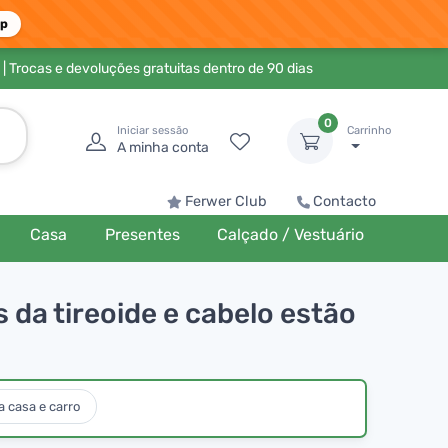
pp
| Trocas e devoluções gratuitas dentro de 90 dias
0
Iniciar sessão
Carrinho
A minha conta
Ferwer Club
Contacto
Casa
Presentes
Calçado / Vestuário
 da tireoide e cabelo estão
 casa e carro