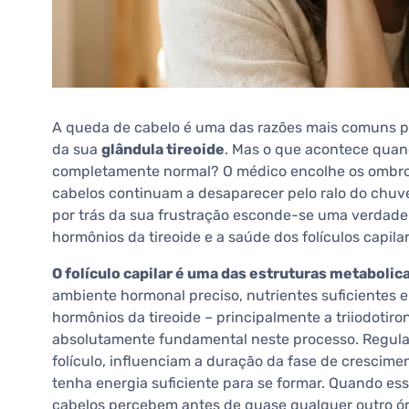
A queda de cabelo é uma das razões mais comuns pe
da sua
glândula tireoide
. Mas o que acontece quand
completamente normal? O médico encolhe os ombros, 
cabelos continuam a desaparecer pelo ralo do chuvei
por trás da sua frustração esconde-se uma verdade
hormônios da tireoide e a saúde dos folículos capilar
O folículo capilar é uma das estruturas metaboli
ambiente hormonal preciso, nutrientes suficientes
hormônios da tireoide – principalmente a triiodotir
absolutamente fundamental neste processo. Regulam
folículo, influenciam a duração da fase de crescime
tenha energia suficiente para se formar. Quando 
cabelos percebem antes de quase qualquer outro ó