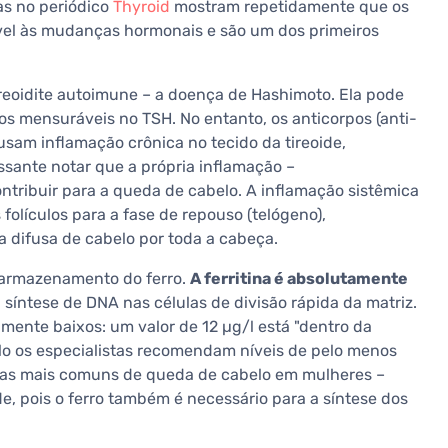
as no periódico
Thyroid
mostram repetidamente que os
ível às mudanças hormonais e são um dos primeiros
reoidite autoimune – a doença de Hashimoto. Ela pode
os mensuráveis no TSH. No entanto, os anticorpos (anti-
usam inflamação crônica no tecido da tireoide,
ante notar que a própria inflamação –
tribuir para a queda de cabelo. A inflamação sistêmica
folículos para a fase de repouso (telógeno),
difusa de cabelo por toda a cabeça.
e armazenamento do ferro.
A ferritina é absolutamente
 síntese de DNA nas células de divisão rápida da matriz.
amente baixos: um valor de 12 µg/l está "dentro da
lo os especialistas recomendam níveis de pelo menos
ausas mais comuns de queda de cabelo em mulheres –
e, pois o ferro também é necessário para a síntese dos