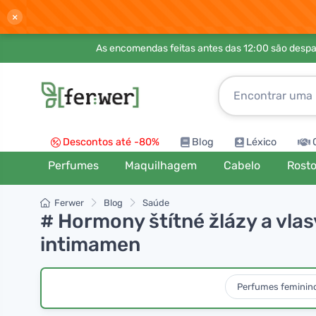
×
As encomendas feitas antes das 12:00 são desp
Descontos até -80%
Blog
Léxico
Perfumes
Maquilhagem
Cabelo
Rost
Ferwer
Blog
Saúde
# Hormony štítné žlázy a vlas
intimamen
Perfumes feminin