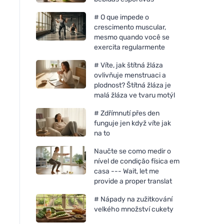
# O que impede o
crescimento muscular,
mesmo quando você se
exercita regularmente
# Víte, jak štítná žláza
ovlivňuje menstruaci a
plodnost? Štítná žláza je
malá žláza ve tvaru motýl
# Zdřímnutí přes den
funguje jen když víte jak
na to
Naučte se como medir o
nível de condição física em
casa --- Wait, let me
provide a proper translat
# Nápady na zužitkování
velkého množství cukety