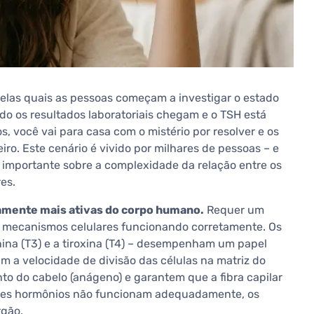
las quais as pessoas começam a investigar o estado
o os resultados laboratoriais chegam e o TSH está
você vai para casa com o mistério por resolver e os
ro. Este cenário é vivido por milhares de pessoas – e
 importante sobre a complexidade da relação entre os
es.
camente mais ativas do corpo humano.
Requer um
 e mecanismos celulares funcionando corretamente. Os
onina (T3) e a tiroxina (T4) – desempenham um papel
 a velocidade de divisão das células na matriz do
nto do cabelo (anágeno) e garantem que a fibra capilar
esses hormônios não funcionam adequadamente, os
rgão.