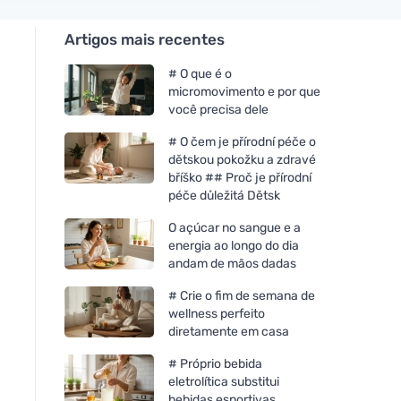
Artigos mais recentes
# O que é o
micromovimento e por que
você precisa dele
# O čem je přírodní péče o
dětskou pokožku a zdravé
bříško ## Proč je přírodní
péče důležitá Dětsk
O açúcar no sangue e a
energia ao longo do dia
andam de mãos dadas
# Crie o fim de semana de
wellness perfeito
diretamente em casa
# Próprio bebida
eletrolítica substitui
bebidas esportivas