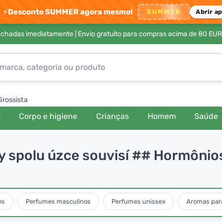
⚡
Desconto SUMMER agora mesmo!
SUMMER
Abrir a
achadas imediatamente |
Envio gratuito para compras acima de 80 EUR
Grossista
o
Corpo e higiene
Crianças
Homem
Saúde
y spolu úzce souvisí ## Hormônios
os
Perfumes masculinos
Perfumes unissex
Aromas para