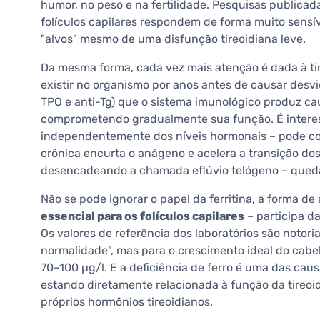
humor, no peso e na fertilidade. Pesquisas publicad
folículos capilares respondem de forma muito sens
"alvos" mesmo de uma disfunção tireoidiana leve.
Da mesma forma, cada vez mais atenção é dada à ti
existir no organismo por anos antes de causar desvi
TPO e anti-Tg) que o sistema imunológico produz ca
comprometendo gradualmente sua função. É interess
independentemente dos níveis hormonais – pode con
crônica encurta o anágeno e acelera a transição dos 
desencadeando a chamada eflúvio telógeno – queda 
Não se pode ignorar o papel da ferritina, a forma d
essencial para os folículos capilares
– participa da
Os valores de referência dos laboratórios são notori
normalidade", mas para o crescimento ideal do cabe
70–100 µg/l. E a deficiência de ferro é uma das c
estando diretamente relacionada à função da tireoid
próprios hormônios tireoidianos.