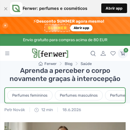
×
Ferwer: perfumes e cosméticos
Abrir app
⚡
Desconto SUMMER agora mesmo!
×
SUMMER
Abrir app
Envio gratuito para compras acima de 80 EUR
0
Ferwer
Blog
Saúde
Aprenda a perceber o corpo
novamente graças à interocepção
Perfumes femininos
Perfumes masculinos
Perfumes u
Petr Novák
12 min
18.6.2026