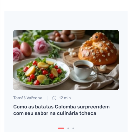
Tomáš Vařecha
12 min
Tomáš
 a
Como as batatas Colomba surpreendem
Idade
com seu sabor na culinária tcheca
saúde