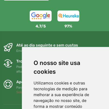
4,7/5
97%
Até ao dia seguinte e sem custos
Envio gratuito para encomendas superiores a 80 EUR
Trocas e devoluções gratuitas
O nosso site usa
Pode devolver ou trocar a sua encomenda em qualquer
cookies
altura no prazo de 90 dias
Apoiamos a Trees.org
Utilizamos cookies e outras
Para cada encomenda plantamos uma árvore! Leia mais
tecnologias de medição para
Sobre nós
.
melhorar a sua experiência de
navegação no nosso site, de
forma a mostrar conteúdo