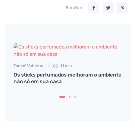
Partilhar
Tomáš Vařecha
11 min
Os sticks perfumados melhoram o ambiente
não só em sua casa
Petr N
O per
s
lavag