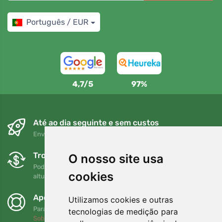
Português / EUR
4,7/5
97%
Até ao dia seguinte e sem custos
Envio gratuito para encomendas superiores a 80 EUR
Trocas e devoluções gratuitas
O nosso site usa
Pode devolver ou trocar a sua encomenda em qualquer
cookies
altura no prazo de 90 dias
Apoiamos a Trees.org
Utilizamos cookies e outras
Para cada encomenda plantamos uma árvore! Leia mais
tecnologias de medição para
Sobre nós
.