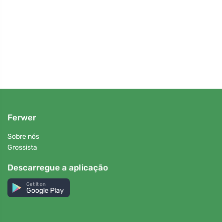
ativo
Ferwer
Sobre nós
Grossista
Descarregue a aplicação
Get it on
Google Play