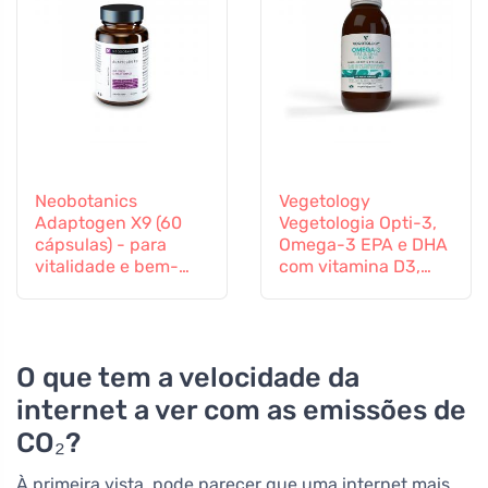
Neobotanics
Vegetology
Adaptogen X9 (60
Vegetologia Opti-3,
cápsulas) - para
Omega-3 EPA e DHA
vitalidade e bem-
com vitamina D3,
estar mental
líquido 150 ml, não
aromatizado
O que tem a velocidade da
internet a ver com as emissões de
CO₂?
À primeira vista, pode parecer que uma internet mais