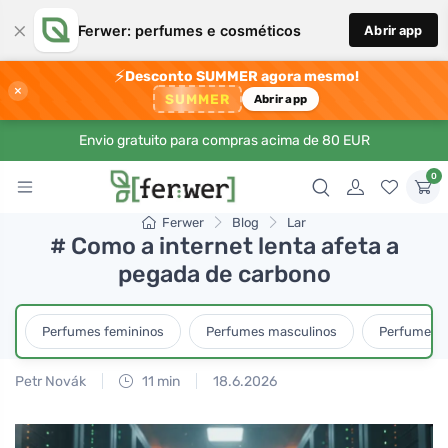
×
Ferwer: perfumes e cosméticos
Abrir app
⚡
Desconto SUMMER agora mesmo!
×
SUMMER
Abrir app
Envio gratuito para compras acima de 80 EUR
0
Ferwer
Blog
Lar
# Como a internet lenta afeta a
pegada de carbono
Perfumes femininos
Perfumes masculinos
Perfumes u
Petr Novák
11 min
18.6.2026