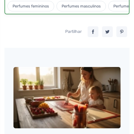
Perfumes femininos
Perfumes masculinos
Perfumes u
Partilhar