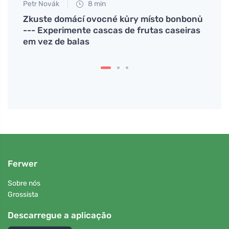
Petr Novák
8 min
Petr N
sua
Zkuste domácí ovocné kůry místo bonbonů
Exper
--- Experimente cascas de frutas caseiras
delic
em vez de balas
Ferwer
Sobre nós
Grossista
Descarregue a aplicação