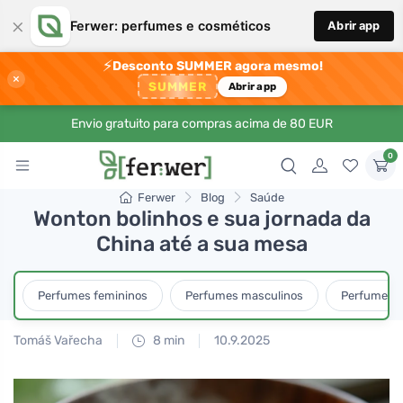
×
Ferwer: perfumes e cosméticos
Abrir app
⚡
Desconto SUMMER agora mesmo!
×
SUMMER
Abrir app
Envio gratuito para compras acima de 80 EUR
0
Ferwer
Blog
Saúde
Wonton bolinhos e sua jornada da
China até a sua mesa
Perfumes femininos
Perfumes masculinos
Perfumes u
Tomáš Vařecha
8 min
10.9.2025