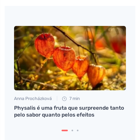
Anna Procházková
7 min
Tomáš
 e
Physalis é uma fruta que surpreende tanto
Perce
pelo sabor quanto pelos efeitos
saúd