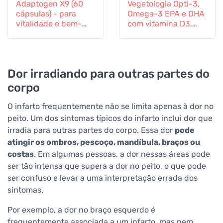
Adaptogen X9 (60
Vegetologia Opti-3,
cápsulas) - para
Omega-3 EPA e DHA
vitalidade e bem-
com vitamina D3,
estar mental
líquido 150 ml, não
aromatizado
Dor irradiando para outras partes do
corpo
O infarto frequentemente não se limita apenas à dor no
peito. Um dos sintomas típicos do infarto inclui dor que
irradia para outras partes do corpo. Essa dor
pode
atingir os ombros, pescoço, mandíbula, braços ou
costas
. Em algumas pessoas, a dor nessas áreas pode
ser tão intensa que supera a dor no peito, o que pode
ser confuso e levar a uma interpretação errada dos
sintomas.
Por exemplo, a dor no braço esquerdo é
frequentemente associada a um infarto, mas nem