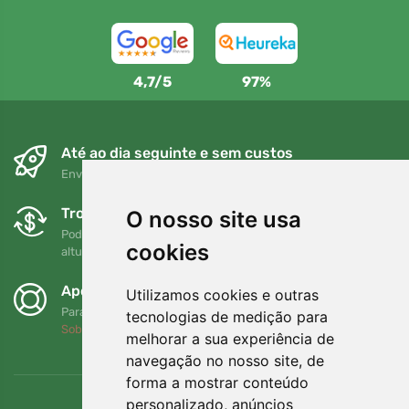
4,7/5
97%
Até ao dia seguinte e sem custos
Envio gratuito para encomendas superiores a 80 EUR
Trocas e devoluções gratuitas
O nosso site usa
Pode devolver ou trocar a sua encomenda em qualquer
cookies
altura no prazo de 90 dias
Apoiamos a Trees.org
Utilizamos cookies e outras
Para cada encomenda plantamos uma árvore! Leia mais
tecnologias de medição para
Sobre nós
.
melhorar a sua experiência de
navegação no nosso site, de
forma a mostrar conteúdo
personalizado, anúncios