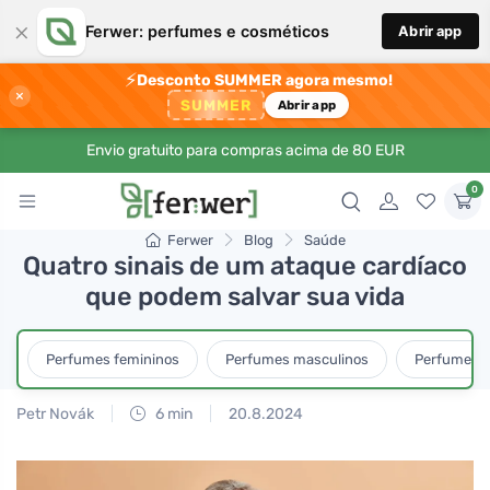
×
Ferwer: perfumes e cosméticos
Abrir app
⚡
Desconto SUMMER agora mesmo!
×
SUMMER
Abrir app
Envio gratuito para compras acima de 80 EUR
0
Ferwer
Blog
Saúde
Quatro sinais de um ataque cardíaco
que podem salvar sua vida
Perfumes femininos
Perfumes masculinos
Perfumes u
Petr Novák
6 min
20.8.2024