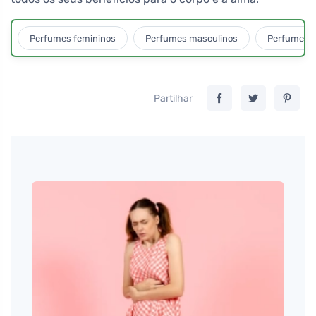
Perfumes femininos
Perfumes masculinos
Perfumes u
Partilhar