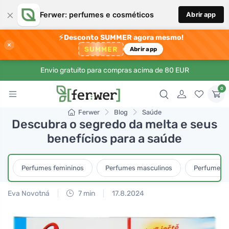
×
Ferwer: perfumes e cosméticos
Abrir app
⚡
Desconto SUMMER agora mesmo!
×
SUMMER
Abrir app
Envio gratuito para compras acima de 80 EUR
0
Ferwer
Blog
Saúde
Descubra o segredo da melta e seus
benefícios para a saúde
Perfumes femininos
Perfumes masculinos
Perfumes u
Eva Novotná
7 min
17.8.2024