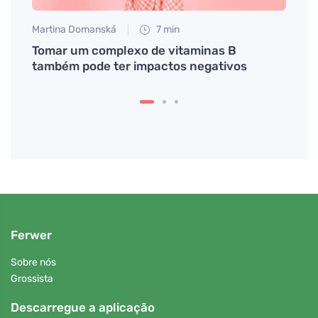
Martina Domanská
7 min
Jan S
Tomar um complexo de vitaminas B
Limpe
também pode ter impactos negativos
opini
Ferwer
Sobre nós
Grossista
Descarregue a aplicação