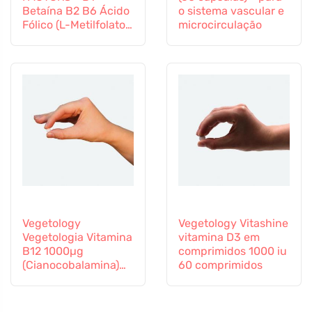
Betaína B2 B6 Ácido
o sistema vascular e
Fólico (L-Metilfolato)
microcirculação
Vitamina B12 e Zinco,
60 cápsulas
Vegetology
Vegetology Vitashine
Vegetologia Vitamina
vitamina D3 em
B12 1000µg
comprimidos 1000 iu
(Cianocobalamina)
60 comprimidos
libertação gradual
60 comprimidos