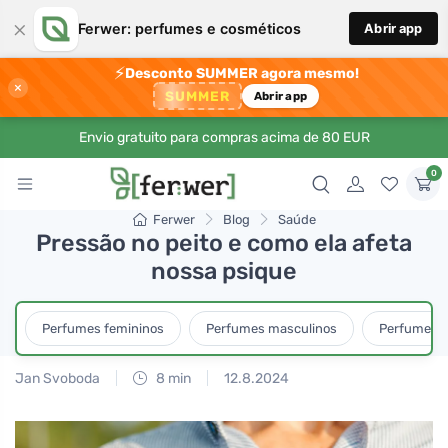
×
Ferwer: perfumes e cosméticos
Abrir app
⚡
Desconto SUMMER agora mesmo!
×
SUMMER
Abrir app
Envio gratuito para compras acima de 80 EUR
0
Ferwer
Blog
Saúde
Pressão no peito e como ela afeta
nossa psique
Perfumes femininos
Perfumes masculinos
Perfumes u
Jan Svoboda
8 min
12.8.2024