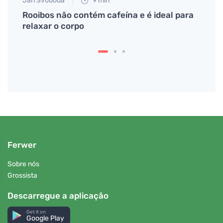
Jan Svoboda
9 min
Martin
Rooibos não contém cafeína e é ideal para
Com e
relaxar o corpo
pão d
Ferwer
Sobre nós
Grossista
Descarregue a aplicação
Get it on
Google Play