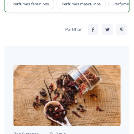
Perfumes femininos
Perfumes masculinos
Perfumes u
Partilhar