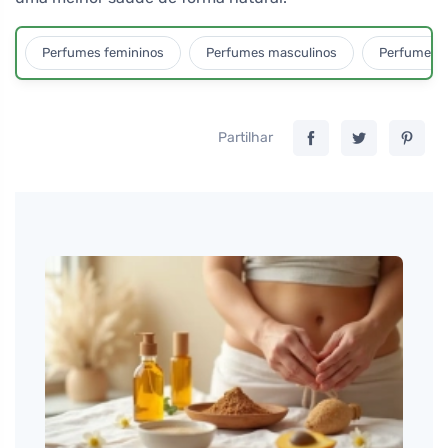
Perfumes femininos
Perfumes masculinos
Perfumes u
Partilhar
Martin
Porqu