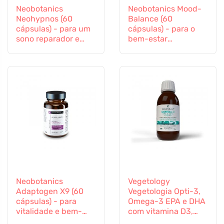
Neobotanics
Neobotanics Mood-
Neohypnos (60
Balance (60
cápsulas) - para um
cápsulas) - para o
sono reparador e
bem-estar
para adormecer
psicológico
Neobotanics
Vegetology
Adaptogen X9 (60
Vegetologia Opti-3,
cápsulas) - para
Omega-3 EPA e DHA
vitalidade e bem-
com vitamina D3,
estar mental
líquido 150 ml, não