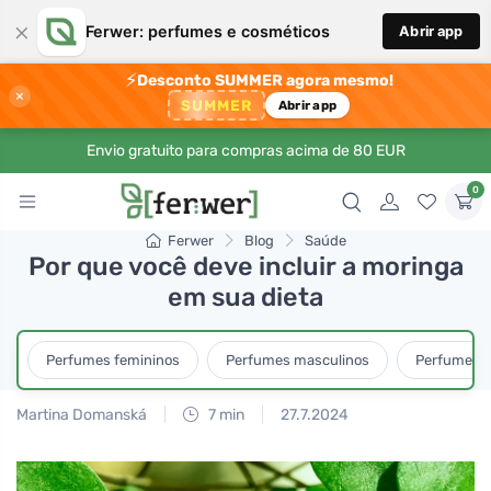
×
Ferwer: perfumes e cosméticos
Abrir app
⚡
Desconto SUMMER agora mesmo!
×
SUMMER
Abrir app
Envio gratuito para compras acima de 80 EUR
0
Ferwer
Blog
Saúde
Por que você deve incluir a moringa
em sua dieta
Perfumes femininos
Perfumes masculinos
Perfumes u
Martina Domanská
7 min
27.7.2024