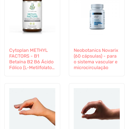
Cytoplan METHYL
Neobotanics Novarix
FACTORS - B1
(60 cápsulas) - para
Betaína B2 B6 Ácido
o sistema vascular e
Fólico (L-Metilfolato)
microcirculação
Vitamina B12 e Zinco,
60 cápsulas