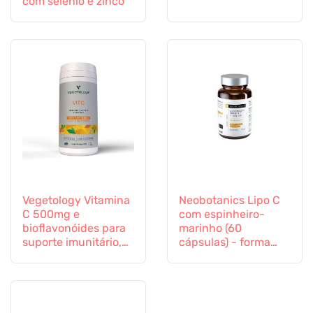
com selénio e zinco
Vegetology Vitamina
Neobotanics Lipo C
C 500mg e
com espinheiro-
bioflavonóides para
marinho (60
suporte imunitário,
cápsulas) - forma
60 cápsulas
altamente eficaz