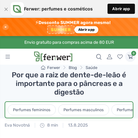
×
Ferwer: perfumes e cosméticos
Abrir app
⚡
Desconto SUMMER agora mesmo!
×
SUMMER
Abrir app
Envio gratuito para compras acima de 80 EUR
0
Ferwer
Blog
Saúde
Por que a raiz de dente-de-leão é
importante para o pâncreas e a
digestão
Perfumes femininos
Perfumes masculinos
Perfumes u
Eva Novotná
8 min
13.8.2025