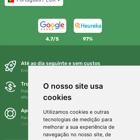
4,7/5
97%
Até ao dia seguinte e sem custos
Envio gratuito para encomendas superiores a 80 EUR
Trocas e devoluções gratuitas
O nosso site usa
Pode devolver ou trocar a sua encomenda em qualquer
cookies
altura no prazo de 90 dias
Apoiamos a Trees.org
Utilizamos cookies e outras
Para cada encomenda plantamos uma árvore! Leia mais
tecnologias de medição para
Sobre nós
.
melhorar a sua experiência de
navegação no nosso site, de