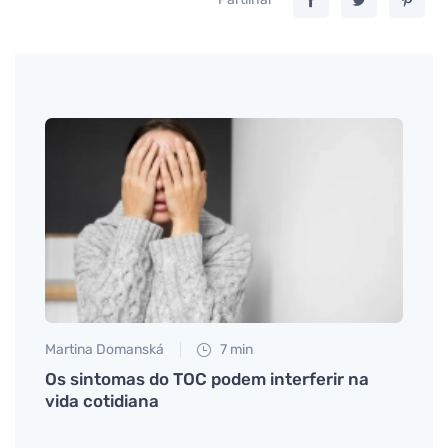
Martina Domanská
7 min
Martin
 para
Os sintomas do TOC podem interferir na
Por q
vida cotidiana
sua d