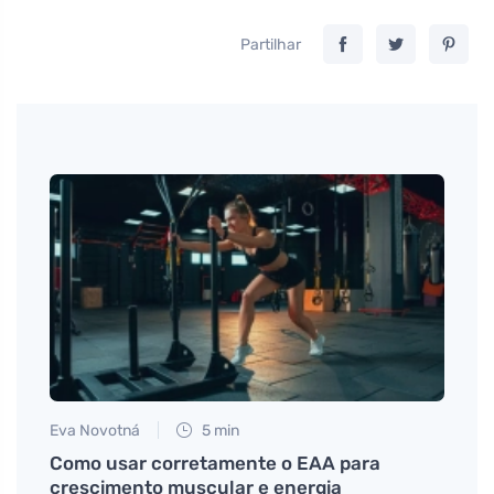
Partilhar
Eva Novotná
5 min
Jan S
 vovó
Como usar corretamente o EAA para
Razõe
crescimento muscular e energia
comer