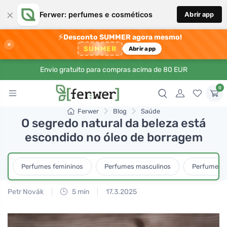
×
Ferwer: perfumes e cosméticos
Abrir app
⚡
Desconto SUMMER agora mesmo!
×
SUMMER
Abrir app
Envio gratuito para compras acima de 80 EUR
0
Ferwer
Blog
Saúde
O segredo natural da beleza está
escondido no óleo de borragem
Perfumes femininos
Perfumes masculinos
Perfumes u
Petr Novák
5 min
17.3.2025