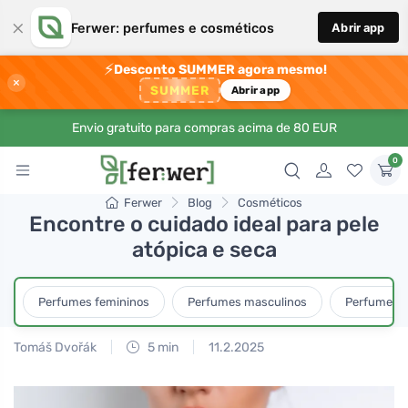
×
Ferwer: perfumes e cosméticos
Abrir app
⚡
Desconto SUMMER agora mesmo!
×
SUMMER
Abrir app
Envio gratuito para compras acima de 80 EUR
0
Ferwer
Blog
Cosméticos
Encontre o cuidado ideal para pele
atópica e seca
Perfumes femininos
Perfumes masculinos
Perfumes u
Tomáš Dvořák
5 min
11.2.2025