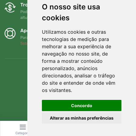
Trocas e devoluções gratuitas
O nosso site usa
Pode devolver ou trocar a sua encomenda em qualquer
cookies
altura no prazo de 90 dias
Apoiamos a Trees.org
Utilizamos cookies e outras
Para cada encomenda plantamos uma árvore! Leia mais
tecnologias de medição para
Sobre nós
.
melhorar a sua experiência de
navegação no nosso site, de
forma a mostrar conteúdo
personalizado, anúncios
direcionados, analisar o tráfego
do site e entender de onde vêm
os visitantes.
Concordo
Alterar as minhas preferências
© Topshelf s.r.o. Todos os direitos reservados.
Categoria
Pesquisar
Carrinho