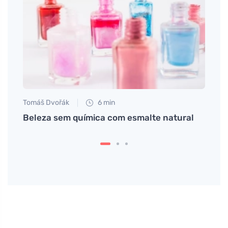
Tomáš Dvořák
6 min
Petr N
Beleza sem química com esmalte natural
Águas
todos
vant