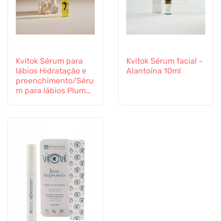
Kvitok Sérum para
Kvitok Sérum facial -
lábios Hidratação e
Alantoína 10ml
preenchimento/Séru
m para lábios Plump
e hidratação 7 ml