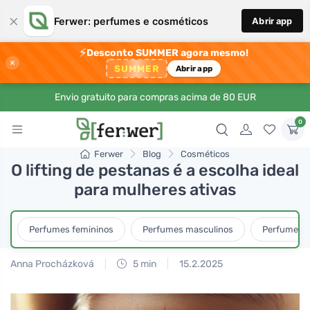
×
Ferwer: perfumes e cosméticos
Abrir app
⚡
Desconto SUMMER agora mesmo!
×
SUMMER
Abrir app
Envio gratuito para compras acima de 80 EUR
0
Ferwer
Blog
Cosméticos
O lifting de pestanas é a escolha ideal
para mulheres ativas
Perfumes femininos
Perfumes masculinos
Perfumes u
Anna Procházková
5 min
15.2.2025