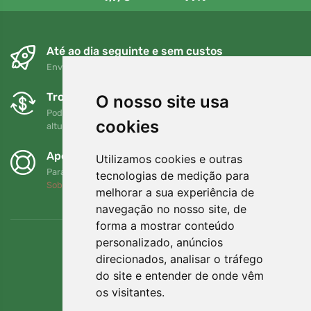
Até ao dia seguinte e sem custos
Envio gratuito para encomendas superiores a 80 EUR
Trocas e devoluções gratuitas
O nosso site usa
Pode devolver ou trocar a sua encomenda em qualquer
cookies
altura no prazo de 90 dias
Apoiamos a Trees.org
Utilizamos cookies e outras
Para cada encomenda plantamos uma árvore! Leia mais
tecnologias de medição para
Sobre nós
.
melhorar a sua experiência de
navegação no nosso site, de
forma a mostrar conteúdo
personalizado, anúncios
direcionados, analisar o tráfego
do site e entender de onde vêm
os visitantes.