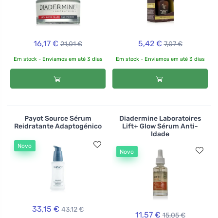
16,17 €
5,42 €
21,01 €
7,07 €
Em stock - Enviamos em até 3 dias
Em stock - Enviamos em até 3 dias
Payot Source Sérum
Diadermine Laboratoires
Reidratante Adaptogénico
Lift+ Glow Sérum Anti-
Idade
Novo
Novo
33,15 €
43,12 €
11,57 €
15,05 €