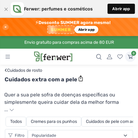
×
Ferwer: perfumes e cosméticos
Abrir app
⚡
Desconto SUMMER agora mesmo!
×
SUMMER
Abrir app
Envio gratuito para compras acima de 80 EUR
0
‹
Cuidados de rosto
Cuidados extra com a pele
Quer a sua pele sofra de doenças específicas ou
simplesmente queira cuidar dela da melhor forma
possível, encontrará na Ferwer uma gama de produtos
...
de cuidado de pele extra que se tornarão ajudantes
Todos
Cremes para os punhos
Cuidados de pele com acn
úteis. Pode utilizá-los para proteger a sua pele de
influências urbanas tais como poluição do ar ou pó,
Filtro