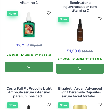
vitamina C
iluminador e
rejuvenescedor com
vitamina C
Novo
Novo
19,75 €
25,65 €
51,50 €
66,94 €
Em stock - Enviamos em até 3 dias
Em stock - Enviamos em até 3 dias
Cosrx Full Fit Propolis Light
Elizabeth Arden Advanced
Ampoule sérum intensivo
Light Ceramide Capsules
para luminosidad...
sérum facial fortalec...
Novo
Novo