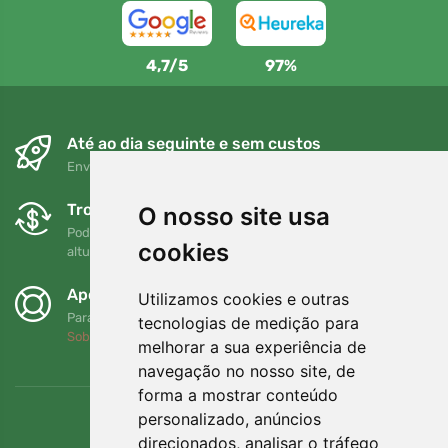
4,7/5
97%
Até ao dia seguinte e sem custos
Envio gratuito para encomendas superiores a 80 EUR
Trocas e devoluções gratuitas
O nosso site usa
Pode devolver ou trocar a sua encomenda em qualquer
cookies
altura no prazo de 90 dias
Apoiamos a Trees.org
Utilizamos cookies e outras
Para cada encomenda plantamos uma árvore! Leia mais
tecnologias de medição para
Sobre nós
.
melhorar a sua experiência de
navegação no nosso site, de
forma a mostrar conteúdo
personalizado, anúncios
direcionados, analisar o tráfego