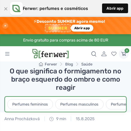
×
Ferwer: perfumes e cosméticos
Abrir app
⚡
Desconto SUMMER agora mesmo!
×
SUMMER
Abrir app
Envio gratuito para compras acima de 80 EUR
0
Ferwer
Blog
Saúde
O que significa o formigamento no
braço esquerdo do ombro e como
reagir
Perfumes femininos
Perfumes masculinos
Perfumes u
Anna Procházková
9 min
15.8.2025