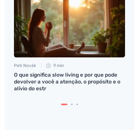
Petr Novák
9 min
Tomáš
ho
O que significa slow living e por que pode
Como 
devolver a você a atenção, o propósito e o
sua 
alívio do estr