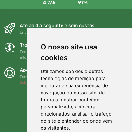
4,7/5
97%
Até ao dia seguinte e sem custos
Envio gratuito para encomendas superiores a 80 EUR
Trocas e devoluções gratuitas
O nosso site usa
Pode devolver ou trocar a sua encomenda em qualquer
cookies
altura no prazo de 90 dias
Apoiamos a Trees.org
Utilizamos cookies e outras
Para cada encomenda plantamos uma árvore! Leia mais
tecnologias de medição para
Sobre nós
.
melhorar a sua experiência de
navegação no nosso site, de
forma a mostrar conteúdo
personalizado, anúncios
direcionados, analisar o tráfego
do site e entender de onde vêm
os visitantes.