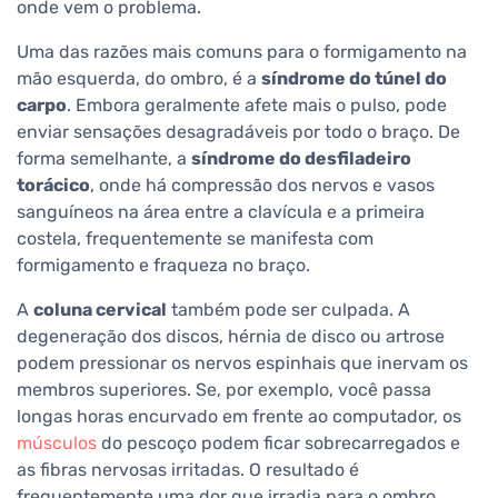
onde vem o problema.
Uma das razões mais comuns para o formigamento na
mão esquerda, do ombro, é a
síndrome do túnel do
carpo
. Embora geralmente afete mais o pulso, pode
enviar sensações desagradáveis por todo o braço. De
forma semelhante, a
síndrome do desfiladeiro
torácico
, onde há compressão dos nervos e vasos
sanguíneos na área entre a clavícula e a primeira
costela, frequentemente se manifesta com
formigamento e fraqueza no braço.
A
coluna cervical
também pode ser culpada. A
degeneração dos discos, hérnia de disco ou artrose
podem pressionar os nervos espinhais que inervam os
membros superiores. Se, por exemplo, você passa
longas horas encurvado em frente ao computador, os
músculos
do pescoço podem ficar sobrecarregados e
as fibras nervosas irritadas. O resultado é
frequentemente uma dor que irradia para o ombro,