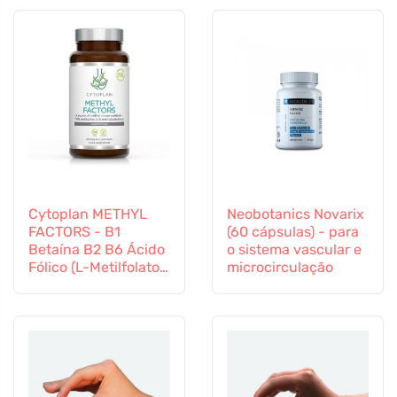
Cytoplan METHYL
Neobotanics Novarix
FACTORS - B1
(60 cápsulas) - para
Betaína B2 B6 Ácido
o sistema vascular e
Fólico (L-Metilfolato)
microcirculação
Vitamina B12 e Zinco,
60 cápsulas