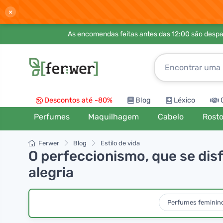
×
As encomendas feitas antes das 12:00 são desp
Descontos até -80%
Blog
Léxico
Perfumes
Maquilhagem
Cabelo
Rost
Ferwer
Blog
Estilo de vida
O perfeccionismo, que se disf
alegria
Perfumes feminin