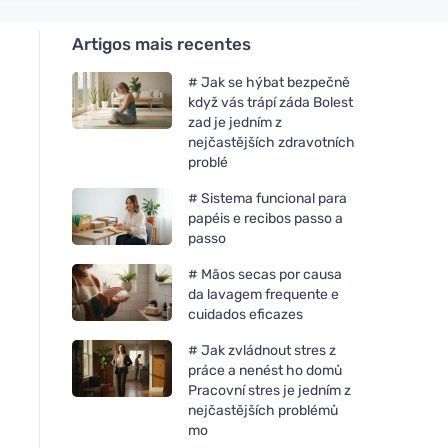
Artigos mais recentes
# Jak se hýbat bezpečně
když vás trápí záda Bolest
zad je jedním z
nejčastějších zdravotních
problé
# Sistema funcional para
papéis e recibos passo a
passo
# Mãos secas por causa
da lavagem frequente e
cuidados eficazes
# Jak zvládnout stres z
práce a nenést ho domů
Pracovní stres je jedním z
nejčastějších problémů
mo