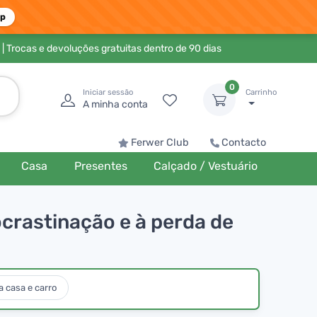
pp
| Trocas e devoluções gratuitas dentro de 90 dias
0
Iniciar sessão
Carrinho
A minha conta
Ferwer Club
Contacto
Casa
Presentes
Calçado / Vestuário
ocrastinação e à perda de
 casa e carro