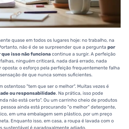
ente quase em todos os lugares hoje: no trabalho, na
 Portanto, não é de se surpreender que a pergunta
por
 que isso não funciona
continue a surgir. A perfeição
falhas, ninguém criticará, nada dará errado, nada
r oposta: o esforço pela perfeição frequentemente falha
 a sensação de que nunca somos suficientes.
ostentoso "tem que ser o melhor". Muitas vezes é
dade ou responsabilidade
. Na prática, isso pode
ainda não está certo". Ou um carrinho cheio de produtos
pessoa ainda está procurando "o melhor" detergente,
co, em uma embalagem sem plástico, por um preço
neta. Enquanto isso, em casa, a roupa é lavada com o
is sustentável é paradoxalmente adiado.