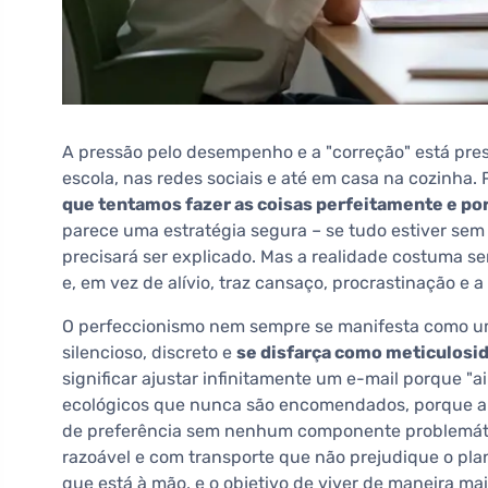
A pressão pelo desempenho e a "correção" está pres
escola, nas redes sociais e até em casa na cozinha.
que tentamos fazer as coisas perfeitamente e por
parece uma estratégia segura – se tudo estiver sem 
precisará ser explicado. Mas a realidade costuma se
e, em vez de alívio, traz cansaço, procrastinação e
O perfeccionismo nem sempre se manifesta como um 
silencioso, discreto e
se disfarça como meticulosi
significar ajustar infinitamente um e-mail porque "
ecológicos que nunca são encomendados, porque a 
de preferência sem nenhum componente problemáti
razoável e com transporte que não prejudique o pla
que está à mão, e o objetivo de viver de maneira ma