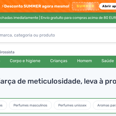
⚡
Desconto SUMMER agora mesmo!
SUMMER
Abrir a
achadas imediatamente |
Envio gratuito para compras acima de 80 EUR
Grossista
o
Corpo e higiene
Crianças
Homem
Saúde
arça de meticulosidade, leva à pr
os
Perfumes masculinos
Perfumes unissex
Aromas para