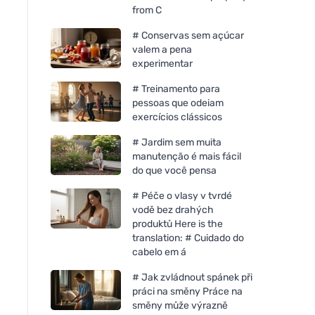
from C
# Conservas sem açúcar
valem a pena
experimentar
# Treinamento para
pessoas que odeiam
exercícios clássicos
# Jardim sem muita
manutenção é mais fácil
do que você pensa
# Péče o vlasy v tvrdé
vodě bez drahých
produktů Here is the
translation: # Cuidado do
cabelo em á
# Jak zvládnout spánek při
Mulieres Vela em vidro - sem
práci na směny Práce na
perfume (180 ml) - até 35
směny může výrazně