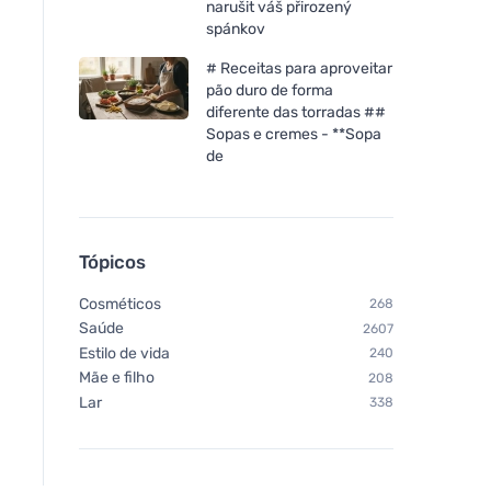
horas de combustão
narušit váš přirozený
spánkov
# Receitas para aproveitar
pão duro de forma
diferente das torradas ##
Sopas e cremes - **Sopa
de
Tópicos
Cosméticos
268
Saúde
2607
Estilo de vida
240
Mãe e filho
208
Lar
338