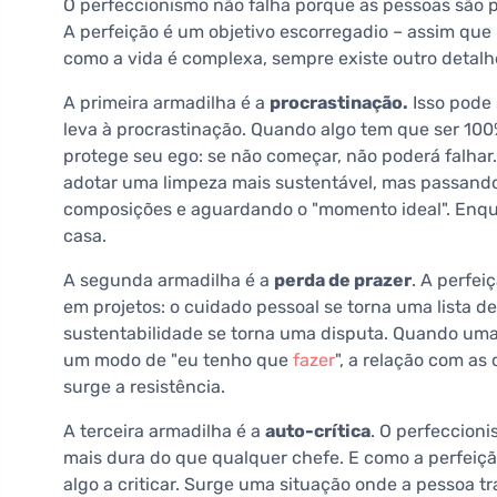
O perfeccionismo não falha porque as pessoas são p
A perfeição é um objetivo escorregadio – assim que
como a vida é complexa, sempre existe outro detalh
A primeira armadilha é a
procrastinação.
Isso pode
leva à procrastinação. Quando algo tem que ser 100
protege seu ego: se não começar, não poderá falhar
adotar uma limpeza mais sustentável, mas passan
composições e aguardando o "momento ideal". Enqu
casa.
A segunda armadilha é a
perda de prazer
. A perfei
em projetos: o cuidado pessoal se torna uma lista d
sustentabilidade se torna uma disputa. Quando uma 
um modo de "eu tenho que
fazer
", a relação com as
surge a resistência.
A terceira armadilha é a
auto-crítica
. O perfeccion
mais dura do que qualquer chefe. E como a perfeiçã
algo a criticar. Surge uma situação onde a pessoa 