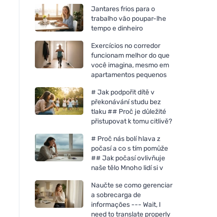
Jantares frios para o
trabalho vão poupar-lhe
tempo e dinheiro
Exercícios no corredor
funcionam melhor do que
você imagina, mesmo em
apartamentos pequenos
# Jak podpořit dítě v
překonávání studu bez
tlaku ## Proč je důležité
přistupovat k tomu citlivě?
# Proč nás bolí hlava z
počasí a co s tím pomůže
## Jak počasí ovlivňuje
naše tělo Mnoho lidí si v
Naučte se como gerenciar
a sobrecarga de
informações --- Wait, I
need to translate properly