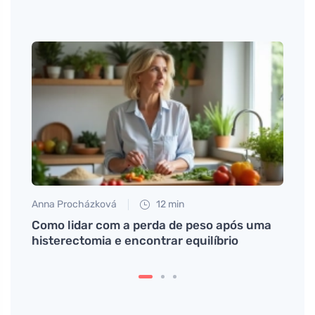
Anna Procházková
12 min
Tomáš
Como lidar com a perda de peso após uma
Mitos
histerectomia e encontrar equilíbrio
preci