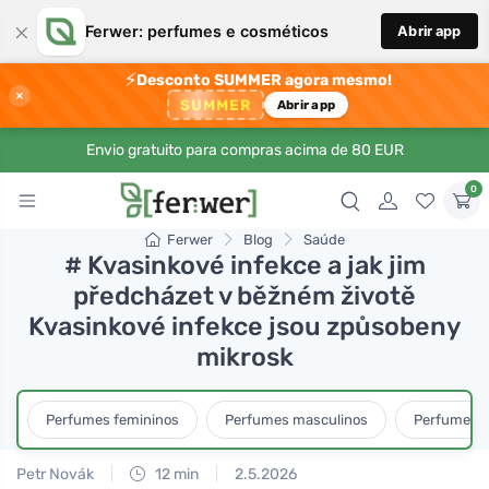
×
Ferwer: perfumes e cosméticos
Abrir app
⚡
Desconto SUMMER agora mesmo!
×
SUMMER
Abrir app
Envio gratuito para compras acima de 80 EUR
0
Ferwer
Blog
Saúde
# Kvasinkové infekce a jak jim
předcházet v běžném životě
Kvasinkové infekce jsou způsobeny
mikrosk
Perfumes femininos
Perfumes masculinos
Perfumes u
Petr Novák
12 min
2.5.2026