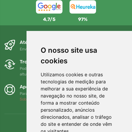
4,7/5
97%
Até ao dia seguinte e sem custos
O nosso site usa
Envio gratuito para encomendas superiores a 80 EUR
cookies
Trocas e devoluções gratuitas
Pode devolver ou trocar a sua encomenda em qualquer
Utilizamos cookies e outras
altura no prazo de 90 dias
tecnologias de medição para
Apoiamos a Trees.org
melhorar a sua experiência de
Para cada encomenda plantamos uma árvore! Leia mais
navegação no nosso site, de
Sobre nós
.
forma a mostrar conteúdo
personalizado, anúncios
direcionados, analisar o tráfego
do site e entender de onde vêm
os visitantes.