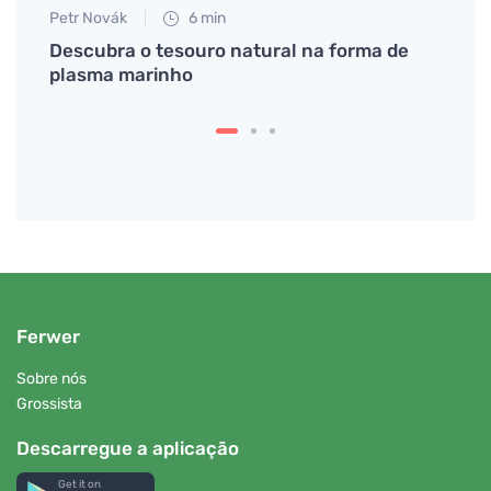
Petr Novák
6 min
Martin
Descubra o tesouro natural na forma de
SPF 5
s
plasma marinho
contr
Ferwer
Sobre nós
Grossista
Descarregue a aplicação
Get it on