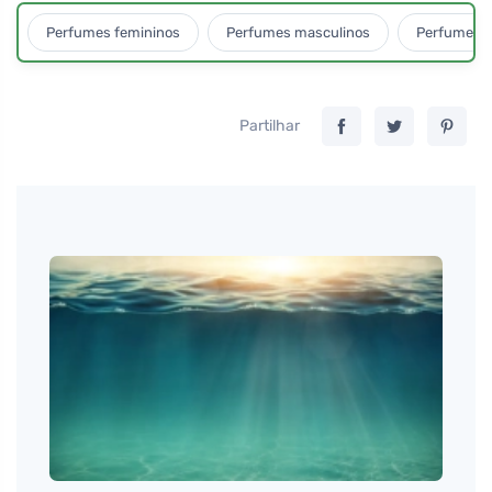
Perfumes femininos
Perfumes masculinos
Perfumes u
Partilhar