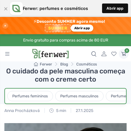
×
Ferwer: perfumes e cosméticos
Abrir app
⚡
Desconto SUMMER agora mesmo!
×
SUMMER
Abrir app
Envio gratuito para compras acima de 80 EUR
0
Ferwer
Blog
Cosméticos
O cuidado da pele masculina começa
com o creme certo
Perfumes femininos
Perfumes masculinos
Perfumes u
Anna Procházková
5 min
27.1.2025