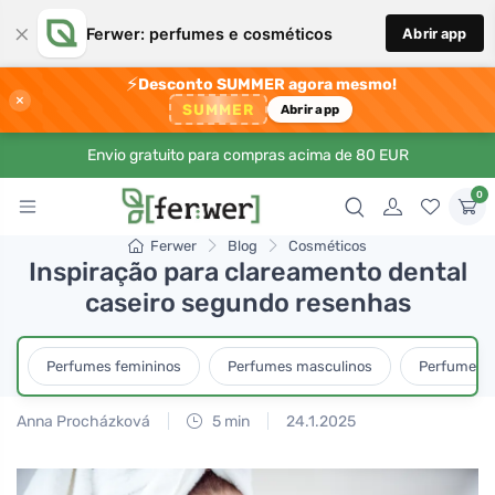
×
Ferwer: perfumes e cosméticos
Abrir app
⚡
Desconto SUMMER agora mesmo!
×
SUMMER
Abrir app
Envio gratuito para compras acima de 80 EUR
0
Ferwer
Blog
Cosméticos
Inspiração para clareamento dental
caseiro segundo resenhas
Perfumes femininos
Perfumes masculinos
Perfumes u
Anna Procházková
5 min
24.1.2025