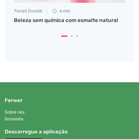
Tomáš Dvořák
6 min
Martin
to na
Beleza sem química com esmalte natural
Couro
hada
regul
Ferwer
Sobre nós
Grossista
Descarregue a aplicação