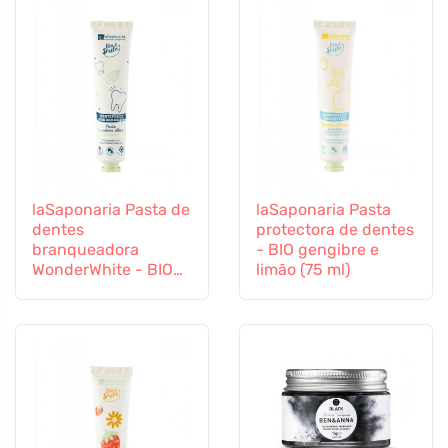
laSaponaria Pasta de
laSaponaria Pasta
dentes
protectora de dentes
branqueadora
- BIO gengibre e
WonderWhite - BIO
limão (75 ml)
de menta e carvão
activado (75 ml)