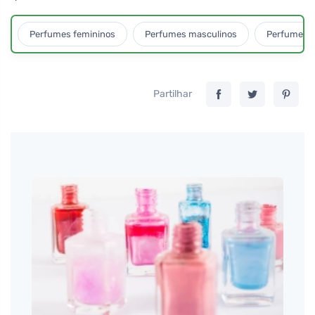
Perfumes femininos
Perfumes masculinos
Perfumes u
Partilhar