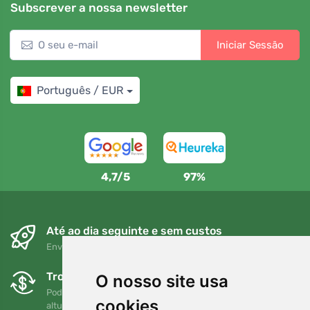
Subscrever a nossa newsletter
Iniciar Sessão
Português / EUR
4,7/5
97%
Até ao dia seguinte e sem custos
Envio gratuito para encomendas superiores a 80 EUR
Trocas e devoluções gratuitas
O nosso site usa
Pode devolver ou trocar a sua encomenda em qualquer
cookies
altura no prazo de 90 dias