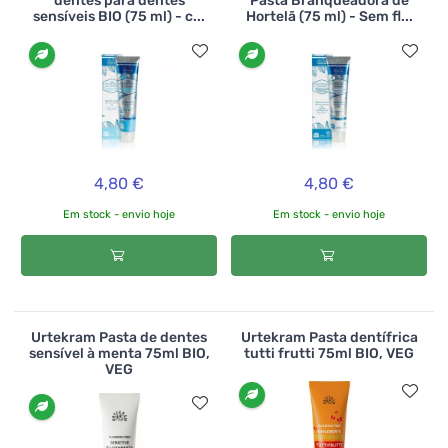
dentes para dentes
Pasta Branqueadora de
sensíveis BIO (75 ml) - c...
Hortelã (75 ml) - Sem fl...
4,80 €
4,80 €
Em stock - envio hoje
Em stock - envio hoje
Urtekram Pasta de dentes
Urtekram Pasta dentífrica
sensível à menta 75ml BIO,
tutti frutti 75ml BIO, VEG
VEG