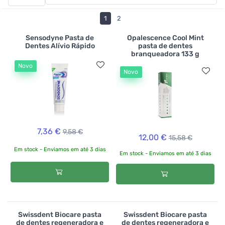
Kvitok, pasta de dentes para dentes sensíveis num
frasco, pastilhas de pasta de dentes que são óptimas
1
2
para viajar ou pasta de dentes sólida Lamazuna.
Também pode complementar os seus cuidados orais
Sensodyne Pasta de
Opalescence Cool Mint
Dentes Alívio Rápido
pasta de dentes
com produtos para lavar a boca, tais como os de laranja
branqueadora 133 g
e xilitol ou menta e goldenrod.
Novo
Novo
7,36 €
9,58 €
12,00 €
15,58 €
Em stock - Enviamos em até 3 dias
Em stock - Enviamos em até 3 dias
Swissdent Biocare pasta
Swissdent Biocare pasta
de dentes regeneradora e
de dentes regeneradora e