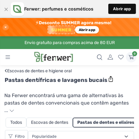
×
Ferwer: perfumes e cosméticos
Abrir app
⚡
Desconto SUMMER agora mesmo!
×
SUMMER
Abrir app
Envio gratuito para compras acima de 80 EUR
0
‹
Escovas de dentes e higiene oral
Pastas dentífricas e lavagens bucais
Na Ferwer encontrará uma gama de alternativas às
pastas de dentes convencionais que contêm agentes
químicos espumantes e branqueadores. Quer evitar
...
embalagens de plástico desnecessárias? Para além de
Todos
Escovas de dentes
Pastas de dentes e elixires b
pasta de dentes natural num tubo, também pode
experimentar pastas de dentes em tubos retornáveis de
Filtro