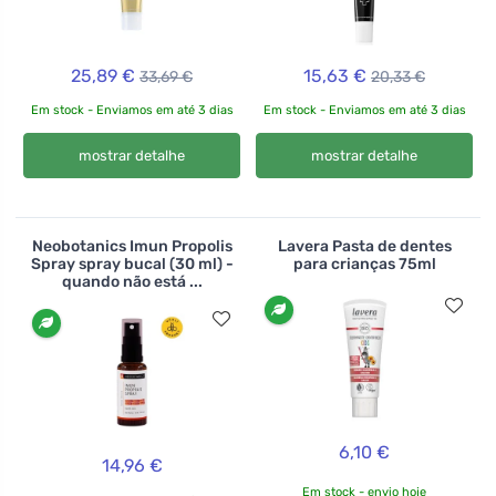
25,89 €
15,63 €
33,69 €
20,33 €
Em stock - Enviamos em até 3 dias
Em stock - Enviamos em até 3 dias
mostrar detalhe
mostrar detalhe
Neobotanics Imun Propolis
Lavera Pasta de dentes
Spray spray bucal (30 ml) -
para crianças 75ml
quando não está ...
6,10 €
14,96 €
Em stock - envio hoje