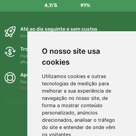
4,7/5
97%
Até ao dia seguinte e sem custos
Envio gratuito para encomendas superiores a 80 EUR
Trocas e devoluções gratuitas
O nosso site usa
Pode devolver ou trocar a sua encomenda em qualquer
cookies
altura no prazo de 90 dias
Apoiamos a Trees.org
Utilizamos cookies e outras
Para cada encomenda plantamos uma árvore! Leia mais
tecnologias de medição para
Sobre nós
.
melhorar a sua experiência de
navegação no nosso site, de
forma a mostrar conteúdo
personalizado, anúncios
direcionados, analisar o tráfego
do site e entender de onde vêm
os visitantes.