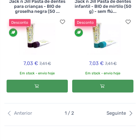
Jack n Jill Pasta de dentes
Jack n Jill Pasta de dentes
para crianças - BIO de
infantil - BIO de mirtilo (50
groselha negra (50 ...
g) - sem flú...
Desconto
Desconto
7,03 €
7,03 €
7,41 €
7,41 €
Em stock - envio hoje
Em stock - envio hoje
Anterior
1 / 2
Seguinte