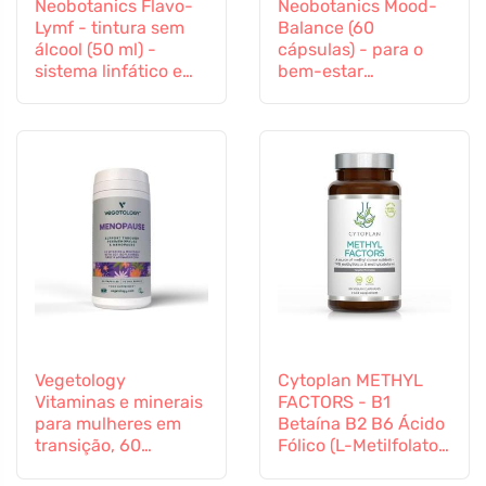
Neobotanics Flavo-
Neobotanics Mood-
Lymf - tintura sem
Balance (60
álcool (50 ml) -
cápsulas) - para o
sistema linfático e
bem-estar
sistema vascular
psicológico
Vegetology
Cytoplan METHYL
Vitaminas e minerais
FACTORS - B1
para mulheres em
Betaína B2 B6 Ácido
transição, 60
Fólico (L-Metilfolato)
cápsulas
Vitamina B12 e Zinco,