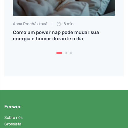
Anna Procházková
8 min
Martin
omo
Como um power nap pode mudar sua
Como 
energia e humor durante o dia
sua v
Ferwer
Sobre nós
Grossista