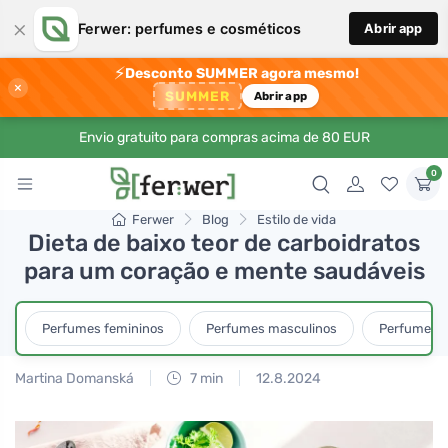
×
Ferwer: perfumes e cosméticos
Abrir app
⚡
Desconto SUMMER agora mesmo!
×
SUMMER
Abrir app
Envio gratuito para compras acima de 80 EUR
0
Ferwer
Blog
Estilo de vida
Dieta de baixo teor de carboidratos
para um coração e mente saudáveis
Perfumes femininos
Perfumes masculinos
Perfumes u
Martina Domanská
7 min
12.8.2024